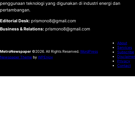
penggunaan teknologi yang digunakan di industri energi dan
pertambangan.
Editorial Desk
:
prismono8@gmail.com
Business & Relations
:
prismono8@gmail.com
About
Services
MetroNewspaper
©2026. All Rights Reserved.
WordPress
Subscribe
Disclaimer
Newspaper Theme
by
WPEnjoy
Privacy
Contact