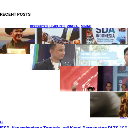
RECENT POSTS
DISCOURSES
, 
HEADLINES
, 
MINERAL
, 
MINING
Bahlil Luncurkan 10 Buku Rekam Jejak
Kepemimpinan dan Kebijakan
HEADLINES
, 
TECHNOLOGY
Teknologi Keselamatan, Penentu
Baru Persaingan Industri
Otomotif
DOWNSTREAM
, 
HEADLINES
, 
PETROLEUM
Terbuka, Peluang
Usaha bagi IKM
Alas Kaki Lokal
ENER
GY
, 
HEAD
LINES
, 
RENE
WAB
LE
IESR: Kepemimpinan Terpadu jadi Kunci Percepatan PLTS 100