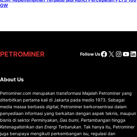
GW
Facebook
X
Insta
You
Li
PETROMINER
Follow Us
About Us
Petrominer.com merupakan transformasi Majalah Petrominer yang
diterbitkan pertama kali di Jakarta pada medio 1973. Sebagai
media massa berbasis
digital
, Petrominer berkonsentrasi dalam
penyediaan informasi yang berkaitan dengan aspek teknis, maupun
bisnis di sektor
Perminyakan
,
Gas bumi
,
Pertambangan
hingga
Ketenagalistrikan dan Energi Terbarukan
. Tak hanya itu, Petrominer
juga berupaya mengikuti perkembangan isu, regulasi dan