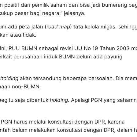
positif dari pemilik saham dan bisa jadi bumerang bag
cukup besar bagi negara,” jelasnya.
um ada peta jalan (
road map
) tata kelola migas, sehing
kan atau tidak.
t ini, RUU BUMN sebagai revisi UU No 19 Tahun 2003 m
 terkait perusahaan induk BUMN belum ada payung
n
holding
akan tersandung beberapa persoalan. Dia mem
ahaan non-BUMN.
begitu saja dibentuk
holding
. Apalagi PGN yang sahamn
PGN harus melalui konsultasi dengan DPR, karena
tah belum melakukan konsultasi dengan DPR, dalam h