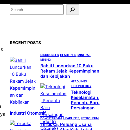
S
e
a
r
c
RECENT POSTS
h
as
DISCOURSES
, 
HEADLINES
, 
MINERAL
, 
MINING
.
Bahlil Luncurkan 10 Buku
Rekam Jejak Kepemimpinan
dan Kebijakan
HEADLINES
, 
TECHNOLOGY
Teknologi
Keselamatan,
Penentu Baru
m
Persaingan
Industri Otomotif
nya
DOWNSTREAM
, 
HEADLINES
, 
PETROLEUM
Terbuka, Peluang Usaha
bagi IKM Alas Kaki Lokal