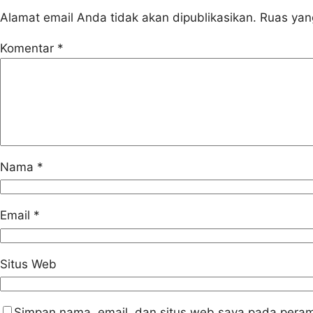
Alamat email Anda tidak akan dipublikasikan.
Ruas yan
Komentar
*
Nama
*
Email
*
Situs Web
Simpan nama, email, dan situs web saya pada peram