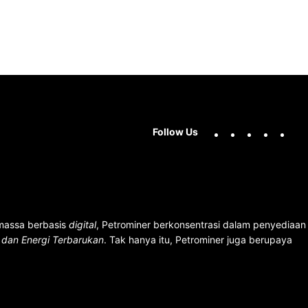
Facebook
X
Instag
You
Follow Us
 massa berbasis
digital
, Petrominer berkonsentrasi dalam penyediaan
n dan Energi Terbarukan
. Tak hanya itu, Petrominer juga berupaya