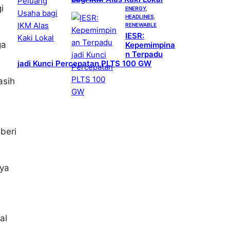
i
ENERGY
, 
HEADLINES
, 
RENEWABLE
IESR:
ga
Kepemimpina
n Terpadu
jadi Kunci Percepatan PLTS 100 GW
asih
beri
ya
al