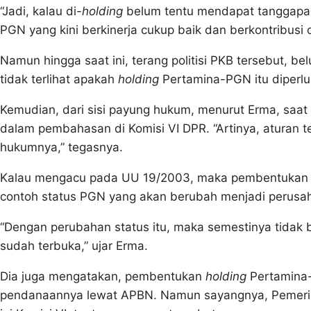
“Jadi, kalau di-
holding
belum tentu mendapat tanggapan 
PGN yang kini berkinerja cukup baik dan berkontribusi 
Namun hingga saat ini, terang politisi PKB tersebut, bel
tidak terlihat apakah
holding
Pertamina-PGN itu diperlu
Kemudian, dari sisi payung hukum, menurut Erma, saa
dalam pembahasan di Komisi VI DPR. “Artinya, aturan
hukumnya,” tegasnya.
Kalau mengacu pada UU 19/2003, maka pembentuka
contoh status PGN yang akan berubah menjadi perus
“Dengan perubahan status itu, maka semestinya tidak 
sudah terbuka,” ujar Erma.
Dia juga mengatakan, pembentukan
holding
Pertamina-
pendanaannya lewat APBN. Namun sayangnya, Pemerin