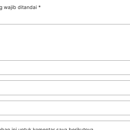
g wajib ditandai
*
ban ini untuk komentar saya berikutnya.