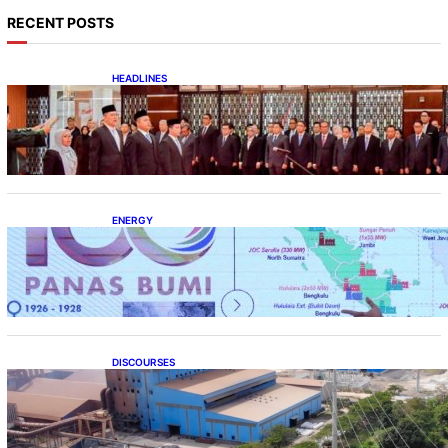
RECENT POSTS
HEADLINES
Lana Saria Dilantik Sebagai Kepala Badan
Geologi
ENERGY
Momentum 100 Tahun Panas Bumi untuk
Akselerasi Pertumbuhan
DISCOURSES
Manfaat Hilirisasi Belum Merata, Pemerintah
Perlu Kaji Ulang Skema DBH