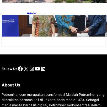
ENERGY
Dukung Operasional, Lautan Luas Perkuat
Implementasi Solusi Energi Terbarukan
Facebook
X
Instagram
YouTube
LinkedIn
Follow Us
About Us
Petrominer.com merupakan transformasi Majalah Petrominer yang
diterbitkan pertama kali di Jakarta pada medio 1973. Sebagai
media massa berbasis
digital
, Petrominer berkonsentrasi dalam