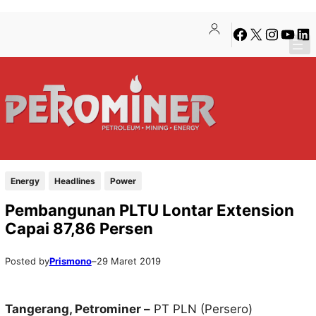
Lewati
Skip
Facebook
X
Instagra
YouTu
Lin
ke
to
konten
content
Energy
Headlines
Power
Pembangunan PLTU Lontar Extension
Capai 87,86 Persen
Posted by
Prismono
–
29 Maret 2019
Tangerang, Petrominer –
PT PLN (Persero)