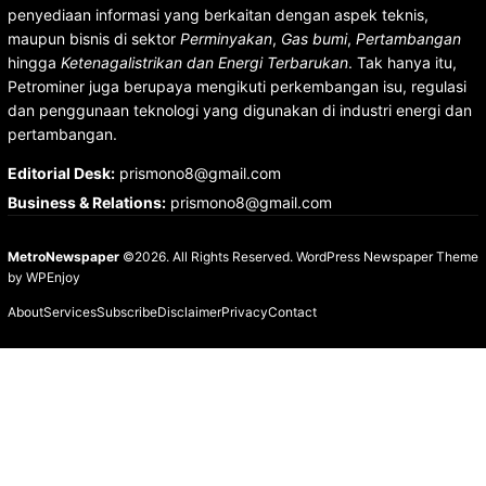
penyediaan informasi yang berkaitan dengan aspek teknis,
maupun bisnis di sektor
Perminyakan
,
Gas bumi
,
Pertambangan
hingga
Ketenagalistrikan dan Energi Terbarukan
. Tak hanya itu,
Petrominer juga berupaya mengikuti perkembangan isu, regulasi
dan penggunaan teknologi yang digunakan di industri energi dan
pertambangan.
Editorial Desk
:
prismono8@gmail.com
Business & Relations
:
prismono8@gmail.com
MetroNewspaper
©2026. All Rights Reserved.
WordPress Newspaper Theme
by
WPEnjoy
About
Services
Subscribe
Disclaimer
Privacy
Contact