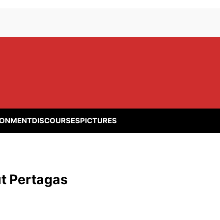
RONMENT
DISCOURSES
PICTURES
ut Pertagas