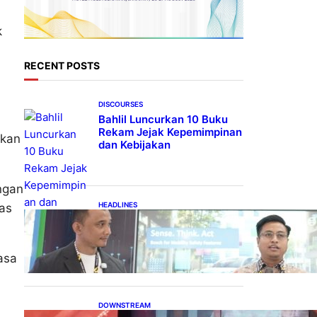
k
RECENT POSTS
DISCOURSES
Bahlil Luncurkan 10 Buku
Rekam Jejak Kepemimpinan
pkan
dan Kebijakan
ngan
HEADLINES
as
Teknologi Keselamatan,
Penentu Baru Persaingan
Industri Otomotif
asa
DOWNSTREAM