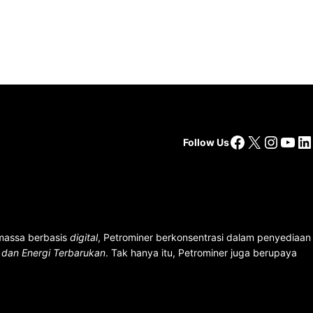
Facebook
X
Insta
You
Li
Follow Us
 massa berbasis
digital
, Petrominer berkonsentrasi dalam penyediaan
n dan Energi Terbarukan
. Tak hanya itu, Petrominer juga berupaya