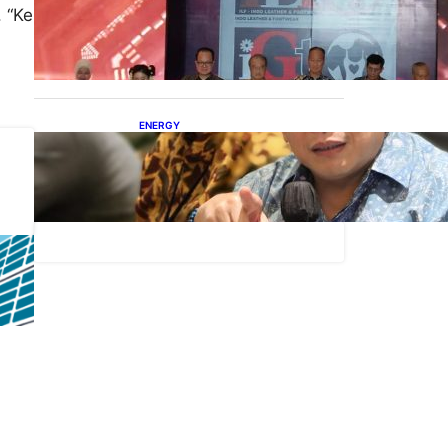
Terbuka, Peluang Usaha
 “Ke
bagi IKM Alas Kaki Lokal
ENERGY
IESR: Kepemimpinan
Terpadu jadi Kunci
Percepatan PLTS 100 GW