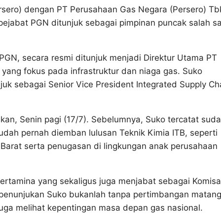
rsero) dengan PT Perusahaan Gas Negara (Persero) Tb
g pejabat PGN ditunjuk sebagai pimpinan puncak salah s
 PGN, secara resmi ditunjuk menjadi Direktur Utama PT
yang fokus pada infrastruktur dan niaga gas. Suko
juk sebagai Senior Vice President Integrated Supply Ch
kukan, Senin pagi (17/7). Sebelumnya, Suko ‎tercatat sud
dah pernah diemban lulusan Teknik Kimia ITB, seperti
 Barat serta penugasan di lingkungan anak perusahaan
ertamina yang sekaligus juga menjabat sebagai Komisa
enunjukan Suko bukanlah tanpa pertimbangan matang.
uga melihat kepentingan masa depan gas nasional.