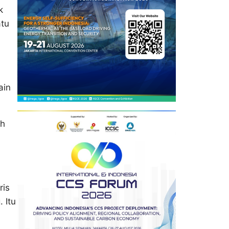
k
atu
ain
ah
ris
 Itu