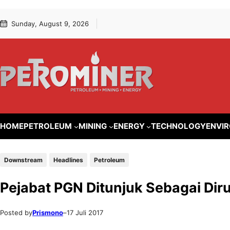
Lewati
Skip
Sunday, August 9, 2026
ke
to
konten
content
HOME
PETROLEUM
MINING
ENERGY
TECHNOLOGY
ENVI
Downstream
Headlines
Petroleum
Pejabat PGN Ditunjuk Sebagai Dir
Posted by
Prismono
–
17 Juli 2017