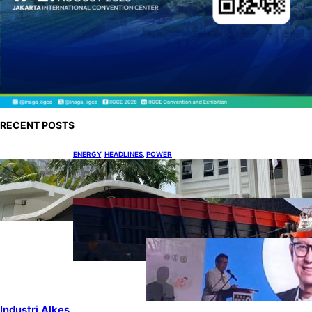
RECENT POSTS
ENERGY
, 
HEADLINES
, 
POWER
Koalisi Bersihkan Indonesia Ajukan Banding
atas Putusan Gugatan RUPTL
COAL
, 
HEADLINES
, 
MINING
Lelang Batubara Sitaan, Negara
Dapat Lebih dari Rp 20 Miliar
DOWNSTREAM
, 
HEADLINES
, 
PETROLEUM
Digitalisasi Alat-
Alat Kesehatan
Dukung
Pertumbuhan
Industri Alkes