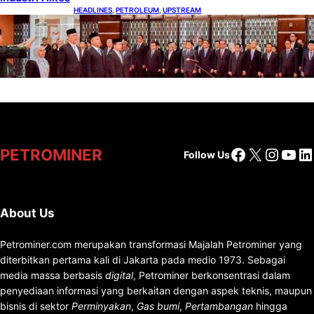
HEADLINES
, 
PETROLEUM
, 
UPSTREAM
Lana Saria Dilantik Sebagai Kepala Badan
Geologi
Facebook
X
Insta
You
Li
PETROMINER
Follow Us
About Us
Petrominer.com merupakan transformasi Majalah Petrominer yang
diterbitkan pertama kali di Jakarta pada medio 1973. Sebagai
media massa berbasis
digital
, Petrominer berkonsentrasi dalam
penyediaan informasi yang berkaitan dengan aspek teknis, maupun
bisnis di sektor
Perminyakan
,
Gas bumi
,
Pertambangan
hingga