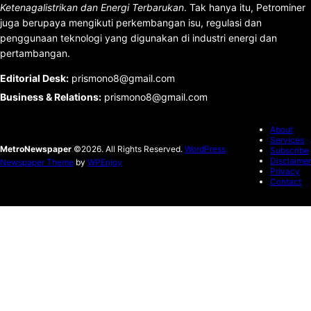
Ketenagalistrikan dan Energi Terbarukan
. Tak hanya itu, Petrominer
juga berupaya mengikuti perkembangan isu, regulasi dan
penggunaan teknologi yang digunakan di industri energi dan
pertambangan.
Editorial Desk
:
prismono8@gmail.com
Business & Relations
:
prismono8@gmail.com
About
Services
MetroNewspaper
©2026. All Rights Reserved.
WordPress
Subscribe
Disclaimer
Newspaper Theme
by
WPEnjoy
Privacy
Contact