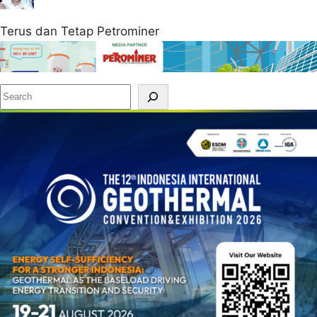
Terus dan Tetap Petrominer
S
e
a
r
c
h