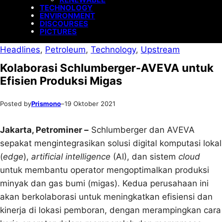
TECHNOLOGY
ENVIRONMENT
DISCOURSES
PICTURES
Headlines
, 
Petroleum
, 
Technology
, 
Upstream
Kolaborasi Schlumberger-AVEVA untuk
Efisien Produksi Migas
Posted by
Prismono
–
19 Oktober 2021
Jakarta, Petrominer –
Schlumberger dan AVEVA
sepakat mengintegrasikan solusi digital komputasi lokal
(
edge
),
artificial intelligence
(AI), dan sistem
cloud
untuk membantu operator mengoptimalkan produksi
minyak dan gas bumi (migas). Kedua perusahaan ini
akan berkolaborasi untuk meningkatkan efisiensi dan
kinerja di lokasi pemboran, dengan merampingkan cara