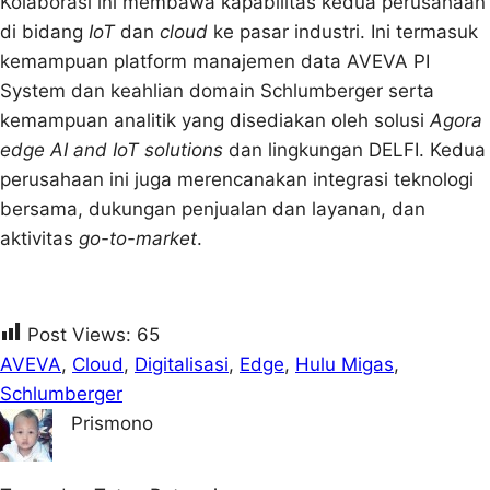
Kolaborasi ini membawa kapabilitas kedua perusahaan
di bidang
IoT
dan
cloud
ke pasar industri. Ini termasuk
kemampuan platform manajemen data AVEVA PI
System dan keahlian domain Schlumberger serta
kemampuan analitik yang disediakan oleh solusi
Agora
edge AI and IoT solutions
dan lingkungan DELFI. Kedua
perusahaan ini juga merencanakan integrasi teknologi
bersama, dukungan penjualan dan layanan, dan
aktivitas
go-to-market
.
Post Views:
65
AVEVA
, 
Cloud
, 
Digitalisasi
, 
Edge
, 
Hulu Migas
, 
Schlumberger
Prismono