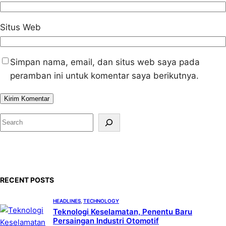
Situs Web
Simpan nama, email, dan situs web saya pada
peramban ini untuk komentar saya berikutnya.
S
e
a
r
c
RECENT POSTS
h
HEADLINES
, 
TECHNOLOGY
Teknologi Keselamatan, Penentu Baru
Persaingan Industri Otomotif