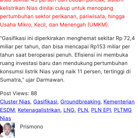
kelistrikan Nias dinilai cukup untuk menopang
pertumbuhan sektor perikanan, pariwisata, hingga
Usaha Mikro, Kecil, dan Menengah (UMKM).
“Gasifikasi ini diperkirakan menghemat sekitar Rp 72,4
miliar per tahun, dan bisa mencapai Rp153 miliar per
tahun saat beroperasi penuh. Efisiensi ini membuka
ruang investasi baru dan mendukung pertumbuhan
konsumsi listrik Nias yang naik 11 persen, tertinggi di
Sumatra,” ujar Darmawan.
Post Views:
88
Cluster Nias
, 
Gasifikasi
, 
Groundbreaking
, 
Kementerian
ESDM
, 
Ketenagalistrikan
, 
LNG
, 
PLN
, 
PLN EPI
, 
PLTMG
Nias
Prismono