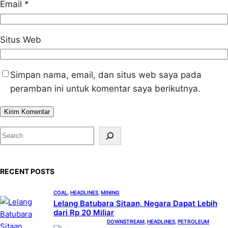
Email
*
Situs Web
Simpan nama, email, dan situs web saya pada
peramban ini untuk komentar saya berikutnya.
S
e
a
RECENT POSTS
r
c
COAL
, 
HEADLINES
, 
MINING
h
Lelang Batubara Sitaan, Negara Dapat Lebih
dari Rp 20 Miliar
DOWNSTREAM
, 
HEADLINES
, 
PETROLEUM