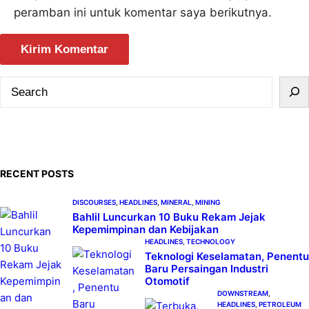
peramban ini untuk komentar saya berikutnya.
S
e
a
r
c
RECENT POSTS
h
DISCOURSES
, 
HEADLINES
, 
MINERAL
, 
MINING
Bahlil Luncurkan 10 Buku Rekam Jejak
Kepemimpinan dan Kebijakan
HEADLINES
, 
TECHNOLOGY
Teknologi Keselamatan, Penentu
Baru Persaingan Industri
Otomotif
DOWNSTREAM
, 
HEADLINES
, 
PETROLEUM