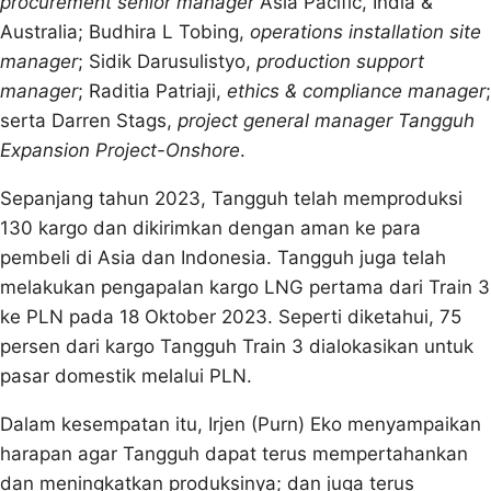
procurement senior manager
Asia Pacific, India &
Australia; Budhira L Tobing,
operations installation site
manager
; Sidik Darusulistyo,
production support
manager
; Raditia Patriaji,
ethics & compliance manager
;
serta Darren Stags,
project general manager Tangguh
Expansion Project-Onshore
.
Sepanjang tahun 2023, Tangguh telah memproduksi
130 kargo dan dikirimkan dengan aman ke para
pembeli di Asia dan Indonesia. Tangguh juga telah
melakukan pengapalan kargo LNG pertama dari Train 3
ke PLN pada 18 Oktober 2023. Seperti diketahui, 75
persen dari kargo Tangguh Train 3 dialokasikan untuk
pasar domestik melalui PLN.
Dalam kesempatan itu, Irjen (Purn) Eko menyampaikan
harapan agar Tangguh dapat terus mempertahankan
dan meningkatkan produksinya; dan juga terus