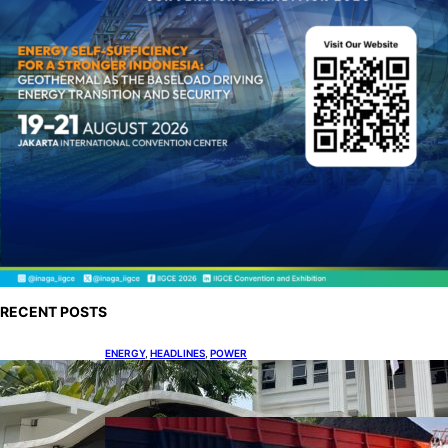
RECENT POSTS
ENERGY
, 
HEADLINES
, 
POWER
Koalisi Bersihkan Indonesia Ajukan Banding
atas Putusan Gugatan RUPTL
COAL
, 
HEADLINES
, 
MINING
Lelang Batubara Sitaan, Negara