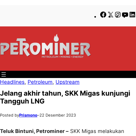
Lewati
Skip
Facebook
X
Insta
Yo
ke
to
konten
content
Headlines
, 
Petroleum
, 
Upstream
Jelang akhir tahun, SKK Migas kunjungi
Tangguh LNG
Posted by
Prismono
–
22 Desember 2023
Teluk Bintuni
, Petrominer
–
SKK Migas melakukan