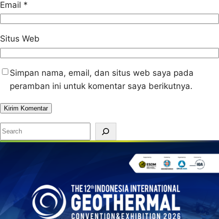
Email
*
Situs Web
Simpan nama, email, dan situs web saya pada
peramban ini untuk komentar saya berikutnya.
S
e
a
r
c
h