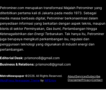
Petrominer.com merupakan transformasi Majalah Petrominer yang
diterbitkan pertama kali di Jakarta pada medio 1973. Sebagai
media massa berbasis
digital
, Petrominer berkonsentrasi dalam
penyediaan informasi yang berkaitan dengan aspek teknis, maupun
bisnis di sektor
Perminyakan
,
Gas bumi
,
Pertambangan
hingga
Ketenagalistrikan dan Energi Terbarukan
. Tak hanya itu, Petrominer
juga berupaya mengikuti perkembangan isu, regulasi dan
penggunaan teknologi yang digunakan di industri energi dan
pertambangan.
Editorial Desk
:
prismono8@gmail.com
Business & Relations
:
prismono8@gmail.com
MetroNewspaper
©2026. All Rights Reserved.
About
Services
Subscribe
Disclaimer
Privacy
Contact
WordPress Newspaper Theme
by
WPEnjoy