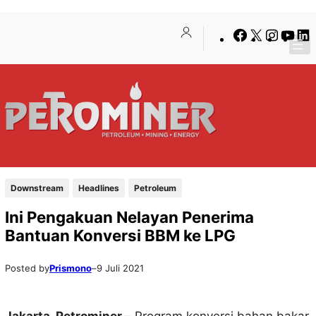
Lewati
Skip
Facebook
X
Insta
You
ke
to
konten
content
Downstream
Headlines
Petroleum
Ini Pengakuan Nelayan Penerima
Bantuan Konversi BBM ke LPG
Posted by
Prismono
–
9 Juli 2021