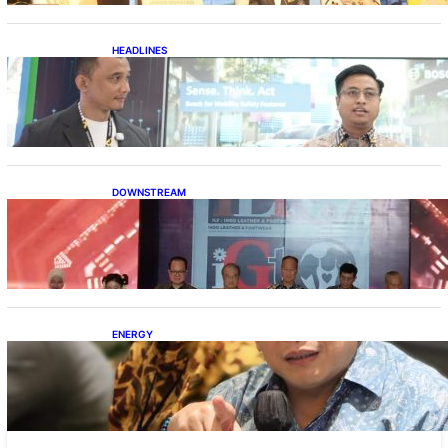
HEADLINES
Teknologi Keselamatan, Penentu Baru
Persaingan Industri Otomotif
DOWNSTREAM
Terbuka, Peluang Usaha bagi IKM Alas Kaki
Lokal
ENERGY
IESR: Kepemimpinan Terpadu jadi Kunci
Percepatan PLTS 100 GW