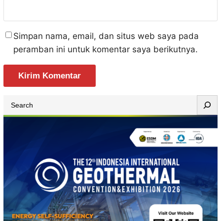
Simpan nama, email, dan situs web saya pada
peramban ini untuk komentar saya berikutnya.
S
e
a
r
c
h