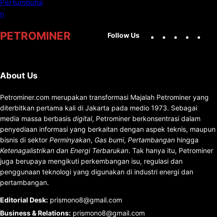
Facebook
X
Instag
You
PETROMINER
Follow Us
About Us
Petrominer.com merupakan transformasi Majalah Petrominer yang
diterbitkan pertama kali di Jakarta pada medio 1973. Sebagai
media massa berbasis
digital
, Petrominer berkonsentrasi dalam
penyediaan informasi yang berkaitan dengan aspek teknis, maupun
bisnis di sektor
Perminyakan
,
Gas bumi
,
Pertambangan
hingga
Ketenagalistrikan dan Energi Terbarukan
. Tak hanya itu, Petrominer
juga berupaya mengikuti perkembangan isu, regulasi dan
penggunaan teknologi yang digunakan di industri energi dan
pertambangan.
Editorial Desk
:
prismono8@gmail.com
Business & Relations
:
prismono8@gmail.com