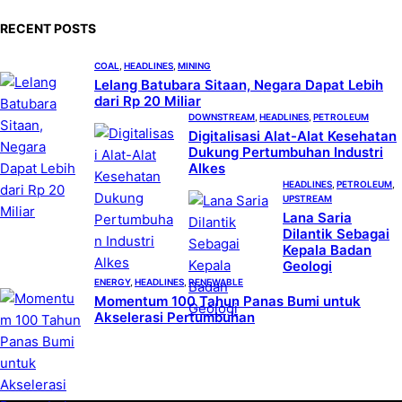
a
RECENT POSTS
r
c
COAL
, 
HEADLINES
, 
MINING
h
Lelang Batubara Sitaan, Negara Dapat Lebih
dari Rp 20 Miliar
DOWNSTREAM
, 
HEADLINES
, 
PETROLEUM
Digitalisasi Alat-Alat Kesehatan
Dukung Pertumbuhan Industri
Alkes
HEADLINES
, 
PETROLEUM
, 
UPSTREAM
Lana Saria
Dilantik Sebagai
Kepala Badan
Geologi
ENERGY
, 
HEADLINES
, 
RENEWABLE
Momentum 100 Tahun Panas Bumi untuk
Akselerasi Pertumbuhan