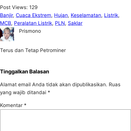
Post Views:
129
Banjir
, 
Cuaca Ekstrem
, 
Hujan
, 
Keselamatan
, 
Listrik
, 
MCB
, 
Peralatan Listrik
, 
PLN
, 
Saklar
Prismono
Terus dan Tetap Petrominer
Tinggalkan Balasan
Alamat email Anda tidak akan dipublikasikan.
Ruas
yang wajib ditandai
*
Komentar
*