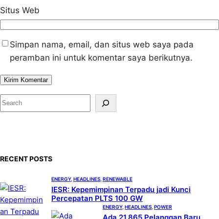
Situs Web
Simpan nama, email, dan situs web saya pada
peramban ini untuk komentar saya berikutnya.
S
e
a
r
c
RECENT POSTS
h
ENERGY
, 
HEADLINES
, 
RENEWABLE
IESR: Kepemimpinan Terpadu jadi Kunci
Percepatan PLTS 100 GW
ENERGY
, 
HEADLINES
, 
POWER
Ada 21.865 Pelanggan Baru