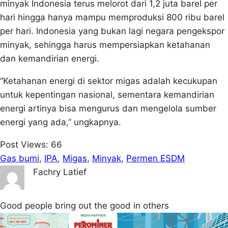
minyak Indonesia terus melorot dari 1,2 juta barel per
hari hingga hanya mampu memproduksi 800 ribu barel
per hari. Indonesia yang bukan lagi negara pengekspor
minyak, sehingga harus mempersiapkan ketahanan
dan kemandirian energi.
“Ketahanan energi di sektor migas adalah kecukupan
untuk kepentingan nasional, sementara kemandirian
energi artinya bisa mengurus dan mengelola sumber
energi yang ada,” ungkapnya.
Post Views:
66
Gas bumi
, 
IPA
, 
Migas
, 
Minyak
, 
Permen ESDM
Fachry Latief
Good people bring out the good in others