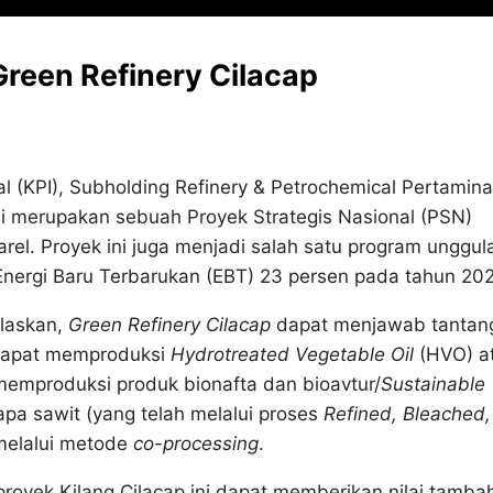
Green Refinery Cilacap
l (KPI), Subholding Refinery & Petrochemical Pertamina
Ini merupakan sebuah Proyek Strategis Nasional (PSN)
rel. Proyek ini juga menjadi salah satu program unggul
Energi Baru Terbarukan (EBT) 23 persen pada tahun 202
elaskan,
Green Refinery Cilacap
dapat menjawab tantan
i dapat memproduksi
Hydrotreated Vegetable Oil
(HVO) a
memproduksi produk bionafta dan bioavtur/
Sustainable
pa sawit (yang telah melalui proses
Refined, Bleached,
 melalui metode
co-processing
.
oyek Kilang Cilacap ini dapat memberikan nilai tamba