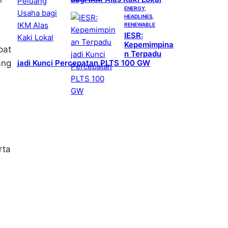
ENERGY
, 
HEADLINES
, 
RENEWABLE
IESR:
Kepemimpina
pat
n Terpadu
jadi Kunci Percepatan PLTS 100 GW
ang
rta