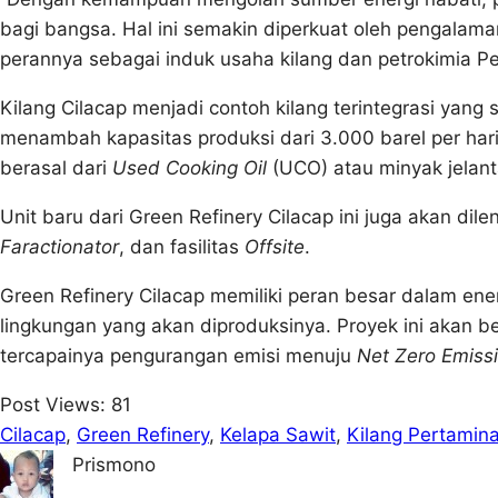
bagi bangsa. Hal ini semakin diperkuat oleh pengalaman
perannya sebagai induk usaha kilang dan petrokimia Pe
Kilang Cilacap menjadi contoh kilang terintegrasi yang s
menambah kapasitas produksi dari 3.000 barel per har
berasal dari
Used Cooking Oil
(UCO) atau minyak jelant
Unit baru dari Green Refinery Cilacap ini juga akan dil
Faractionator
, dan fasilitas
Offsite
.
Green Refinery Cilacap memiliki peran besar dalam ener
lingkungan yang akan diproduksinya. Proyek ini akan 
tercapainya pengurangan emisi menuju
Net Zero Emiss
Post Views:
81
Cilacap
, 
Green Refinery
, 
Kelapa Sawit
, 
Kilang Pertamina
Prismono