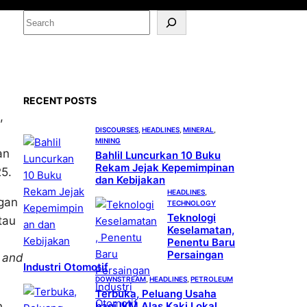
S
e
a
r
c
RECENT POSTS
h
,
DISCOURSES
, 
HEADLINES
, 
MINERAL
, 
MINING
an
Bahlil Luncurkan 10 Buku
Rekam Jejak Kepemimpinan
5.
dan Kebijakan
HEADLINES
, 
gan
TECHNOLOGY
Teknologi
tau
Keselamatan,
Penentu Baru
Persaingan
 and
Industri Otomotif
DOWNSTREAM
, 
HEADLINES
, 
PETROLEUM
Terbuka, Peluang Usaha
bagi IKM Alas Kaki Lokal
h