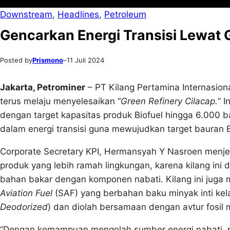
Downstream
, 
Headlines
, 
Petroleum
Gencarkan Energi Transisi Lewat 
Posted by
Prismono
–
11 Juli 2024
Jakarta, Petrominer
– PT Kilang Pertamina Internasiona
terus melaju menyelesaikan “
Green Refinery Cilacap
.
” 
dengan target kapasitas produk Biofuel hingga 6.000 ba
dalam energi transisi guna mewujudkan target bauran 
Corporate Secretary KPI, Hermansyah Y Nasroen menj
produk yang lebih ramah lingkungan, karena kilang in
bahan bakar dengan komponen nabati. Kilang ini juga 
Aviation Fuel
(SAF) yang berbahan baku minyak inti kela
Deodorized
) dan diolah bersamaan dengan avtur fosil
“Dengan kemampuan mengolah sumber energi nabati, pr