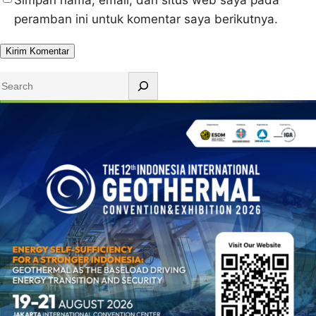
peramban ini untuk komentar saya berikutnya.
S
e
a
r
c
h