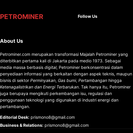
Facebook
X
Instag
You
PETROMINER
Follow Us
About Us
Petrominer.com merupakan transformasi Majalah Petrominer yang
diterbitkan pertama kali di Jakarta pada medio 1973. Sebagai
media massa berbasis
digital
, Petrominer berkonsentrasi dalam
penyediaan informasi yang berkaitan dengan aspek teknis, maupun
bisnis di sektor
Perminyakan
,
Gas bumi
,
Pertambangan
hingga
Ketenagalistrikan dan Energi Terbarukan
. Tak hanya itu, Petrominer
juga berupaya mengikuti perkembangan isu, regulasi dan
penggunaan teknologi yang digunakan di industri energi dan
pertambangan.
Editorial Desk
:
prismono8@gmail.com
Business & Relations
:
prismono8@gmail.com