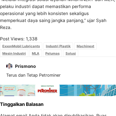
pelaku industri dapat memastikan performa
operasional yang lebih konsisten sekaligus
memperkuat daya saing jangka panjang,” ujar Syah
Reza.
Post Views:
1,338
ExxonMobil Lubricants
Industri Plastik
Machinext
Mesin Industri
MLA
Pelumas
Solusi
Prismono
Terus dan Tetap Petrominer
Tinggalkan Balasan
Alamat email Anda tidak akan dipublikasikan.
Ruas