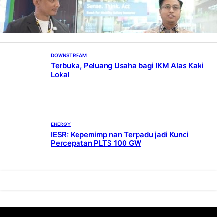
Persaingan Industri Otomotif
DOWNSTREAM
Terbuka, Peluang Usaha bagi IKM Alas Kaki
Lokal
ENERGY
IESR: Kepemimpinan Terpadu jadi Kunci
Percepatan PLTS 100 GW