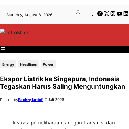
Lewati
Skip
Facebook
X
Insta
Yo
Saturday, August 8, 2026
ke
to
konten
content
Energy
Headlines
Power
Ekspor Listrik ke Singapura, Indonesia
Tegaskan Harus Saling Menguntungkan
Posted by
Fachry Latief
–
7 Juli 2026
Ilustrasi pemeliharaan jaringan transmisi dan