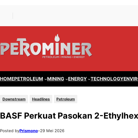
Lewati
Skip
ke
to
konten
content
HOME
PETROLEUM
MINING
ENERGY
TECHNOLOGY
ENVI
Downstream
Headlines
Petroleum
BASF Perkuat Pasokan 2-Ethylhexy
Posted by
Prismono
–
29 Mei 2026