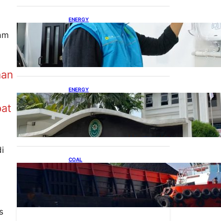
n
ENERGY
Ada 21.865 Pelanggan Baru
lam
Gunakan Home Charging
Services PLN
aan
ENERGY
Koalisi Bersihkan Indonesia
pat
Ajukan Banding atas
Putusan Gugatan RUPTL
di
COAL
Lelang Batubara Sitaan,
Negara Dapat Lebih dari Rp
20 Miliar
s