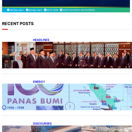
RECENT POSTS
HEADLINES
Lana Saria Dilantik Sebagai Kepala Badan
Geologi
ENERGY
Momentum 100 Tahun Panas Bumi untuk
Akselerasi Pertumbuhan
DISCOURSES
Manfaat Hilirisasi Belum Merata, Pemerintah