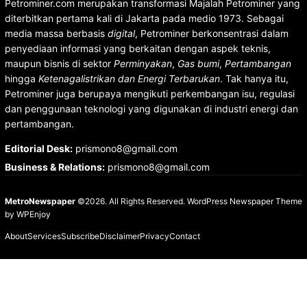
Petrominer.com merupakan transformasi Majalah Petrominer yang
diterbitkan pertama kali di Jakarta pada medio 1973. Sebagai
media massa berbasis
digital
, Petrominer berkonsentrasi dalam
penyediaan informasi yang berkaitan dengan aspek teknis,
maupun bisnis di sektor
Perminyakan
,
Gas bumi
,
Pertambangan
hingga
Ketenagalistrikan dan Energi Terbarukan
. Tak hanya itu,
Petrominer juga berupaya mengikuti perkembangan isu, regulasi
dan penggunaan teknologi yang digunakan di industri energi dan
pertambangan.
Editorial Desk
:
prismono8@gmail.com
Business & Relations
:
prismono8@gmail.com
MetroNewspaper
©2026. All Rights Reserved.
WordPress Newspaper Theme
by
WPEnjoy
About
Services
Subscribe
Disclaimer
Privacy
Contact