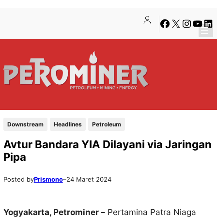
Lewati
Skip
Facebook
X
Instagra
YouTu
Lin
ke
to
konten
content
Downstream
Headlines
Petroleum
Avtur Bandara YIA Dilayani via Jaringan
Pipa
Posted by
Prismono
–
24 Maret 2024
Yogyakarta,
Petrominer
–
Pertamina Patra Niaga