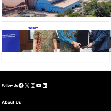
Perlu Kaji Ulang Skema DBH
ENERGY
Dukung Operasional, Lautan Luas Perkuat
Implementasi Solusi Energi Terbarukan
Facebook
X
Instagram
YouTube
LinkedIn
Follow Us
About Us