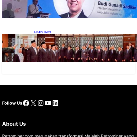
Pertumbuhan Industri Alkes
HEADLINES
Lana Saria Dilantik Sebagai Kepala Badan
Geologi
Facebook
X
Instagram
YouTube
LinkedIn
Follow Us
About Us
Petrominer.com merupakan transformasi Majalah Petrominer yang