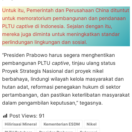
Untuk itu, Pemerintah dan Perusahaan China dituntut
untuk memoratorium pembangunan dan pendanaan
PLTU
captive
di Indonesia. Sejalan dengan itu,
mereka juga diminta untuk meningkatkan standar
perlindungan lingkungan dan sosial.
“Presiden Prabowo harus segera menghentikan
pembangunan PLTU
captive
, tinjau ulang status
Proyek Strategis Nasional dari proyek nikel
berbahaya, lindungi wilayah kelola masyarakat dan
hutan adat, reformasi penegakan hukum di sektor
pertambangan, dan pastikan keterlibatan masyarakat
dalam pengambilan keputusan,” tegasnya.
Post Views:
91
Hilirisasi Mineral
Kementerian ESDM
Nikel