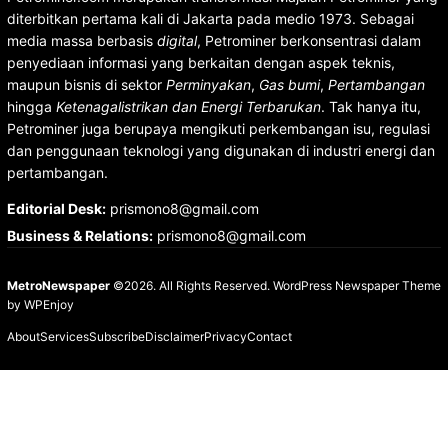
diterbitkan pertama kali di Jakarta pada medio 1973. Sebagai
media massa berbasis
digital
, Petrominer berkonsentrasi dalam
penyediaan informasi yang berkaitan dengan aspek teknis,
maupun bisnis di sektor
Perminyakan
,
Gas bumi
,
Pertambangan
hingga
Ketenagalistrikan dan Energi Terbarukan
. Tak hanya itu,
Petrominer juga berupaya mengikuti perkembangan isu, regulasi
dan penggunaan teknologi yang digunakan di industri energi dan
pertambangan.
Editorial Desk
:
prismono8@gmail.com
Business & Relations
:
prismono8@gmail.com
MetroNewspaper
©2026. All Rights Reserved.
WordPress Newspaper Theme
by
WPEnjoy
About
Services
Subscribe
Disclaimer
Privacy
Contact