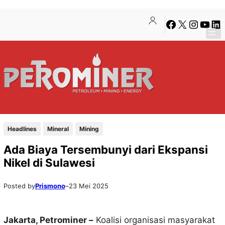
Lewati
Skip
Facebook
X
Instagra
YouTu
Lin
ke
to
konten
content
Headlines
Mineral
Mining
Ada Biaya Tersembunyi dari Ekspansi
Nikel di Sulawesi
Posted by
Prismono
–
23 Mei 2025
Jakarta, Petrominer –
Koalisi organisasi masyarakat