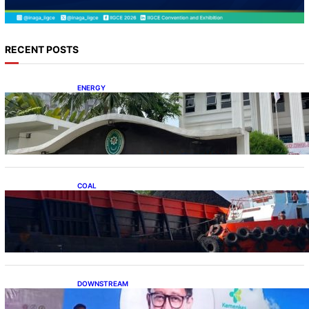
RECENT POSTS
ENERGY
Koalisi Bersihkan Indonesia Ajukan Banding
atas Putusan Gugatan RUPTL
COAL
Lelang Batubara Sitaan, Negara Dapat Lebih
dari Rp 20 Miliar
DOWNSTREAM
Digitalisasi Alat-Alat Kesehatan Dukung