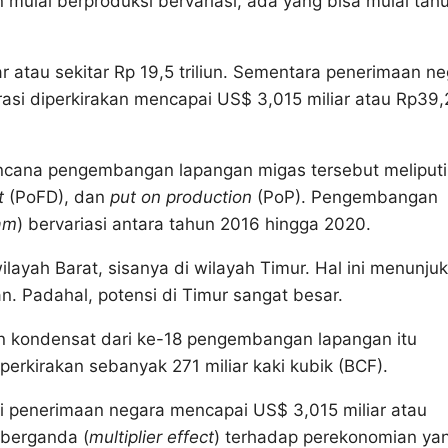
 mulai berproduksi bervariasi, ada yang bisa mulai tah
ar atau sekitar Rp 19,5 triliun. Sementara penerimaan n
asi diperkirakan mencapai US$ 3,015 miliar atau Rp39,
ncana pengembangan lapangan migas tersebut meliputi
t
(PoFD), dan
put on production
(PoP). Pengembangan
am
) bervariasi antara tahun 2016 hingga 2020.
layah Barat, sisanya di wilayah Timur. Hal ini menunju
n. Padahal, potensi di Timur sangat besar.
n kondensat dari ke-18 pengembangan lapangan itu
perkirakan sebanyak 271 miliar kaki kubik (BCF).
si penerimaan negara mencapai US$ 3,015 miliar atau
 berganda (
multiplier effect
) terhadap perekonomian ya