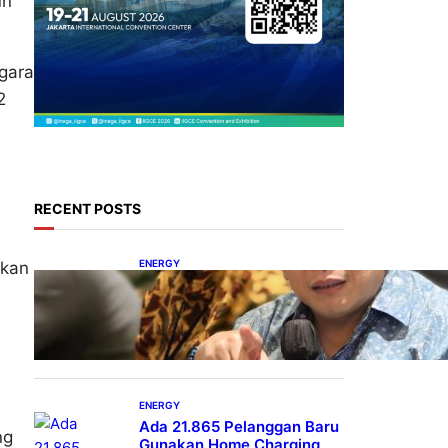
un
egara
2
RECENT POSTS
ENERGY
kkan
IESR: Kepemimpinan
Terpadu jadi Kunci
Percepatan PLTS 100 GW
ENERGY
Ada 21.865 Pelanggan Baru
ng
Gunakan Home Charging