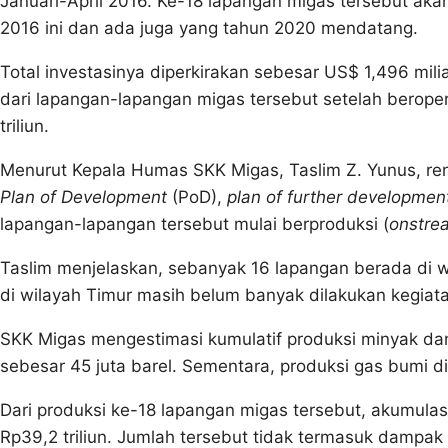
Januari-April 2016. Ke-18 lapangan migas tersebut akan
2016 ini dan ada juga yang tahun 2020 mendatang.
Total investasinya diperkirakan sebesar US$ 1,496 mili
dari lapangan-lapangan migas tersebut setelah beroper
triliun.
Menurut Kepala Humas SKK Migas, Taslim Z. Yunus, re
Plan of Development
(PoD),
plan of further developmen
lapangan-lapangan tersebut mulai berproduksi (
onstre
Taslim menjelaskan, sebanyak 16 lapangan berada di wi
di wilayah Timur masih belum banyak dilakukan kegiata
SKK Migas mengestimasi kumulatif produksi minyak da
sebesar 45 juta barel. Sementara, produksi gas bumi di
Dari produksi ke-18 lapangan migas tersebut, akumula
Rp39,2 triliun. Jumlah tersebut tidak termasuk dampak