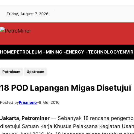
Lewati
Skip
Friday, August 7, 2026
ke
to
konten
content
HOME
PETROLEUM
MINING
ENERGY
TECHNOLOGY
ENVI
Petroleum
Upstream
18 POD Lapangan Migas Disetujui
Posted by
Prismono
–
8 Mei 2016
Jakarta, Petrominer
— Sebanyak 18 rencana pengemban
disetujui Satuan Kerja Khusus Pelaksana Kegiatan Usa