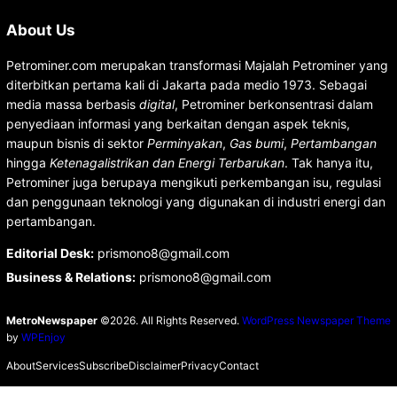
About Us
Petrominer.com merupakan transformasi Majalah Petrominer yang
diterbitkan pertama kali di Jakarta pada medio 1973. Sebagai
media massa berbasis
digital
, Petrominer berkonsentrasi dalam
penyediaan informasi yang berkaitan dengan aspek teknis,
maupun bisnis di sektor
Perminyakan
,
Gas bumi
,
Pertambangan
hingga
Ketenagalistrikan dan Energi Terbarukan
. Tak hanya itu,
Petrominer juga berupaya mengikuti perkembangan isu, regulasi
dan penggunaan teknologi yang digunakan di industri energi dan
pertambangan.
Editorial Desk
:
prismono8@gmail.com
Business & Relations
:
prismono8@gmail.com
MetroNewspaper
©2026. All Rights Reserved.
WordPress Newspaper Theme
by
WPEnjoy
About
Services
Subscribe
Disclaimer
Privacy
Contact