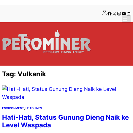
Lewati
Skip
Facebook
X
Instag
YouT
Lin
ke
to
konten
content
Tag:
Vulkanik
ENVIRONMENT
, 
HEADLINES
Hati-Hati, Status Gunung Dieng Naik ke
Level Waspada