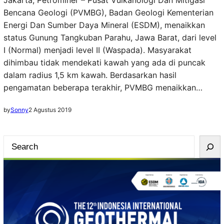
Jakarta, Petrominer – Pusat Vulkanologi Dan Mitigasi
Bencana Geologi (PVMBG), Badan Geologi Kementerian
Energi Dan Sumber Daya Mineral (ESDM), menaikkan
status Gunung Tangkuban Parahu, Jawa Barat, dari level
I (Normal) menjadi level II (Waspada). Masyarakat
dihimbau tidak mendekati kawah yang ada di puncak
dalam radius 1,5 km kawah. Berdasarkan hasil
pengamatan beberapa terakhir, PVMBG menaikkan…
by
Sonny
2 Agustus 2019
S
e
a
r
c
h