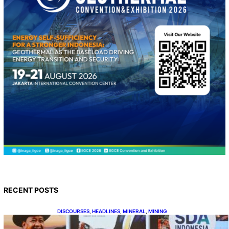
RECENT POSTS
DISCOURSES
, 
HEADLINES
, 
MINERAL
, 
MINING
Bahlil Luncurkan 10 Buku Rekam Jejak