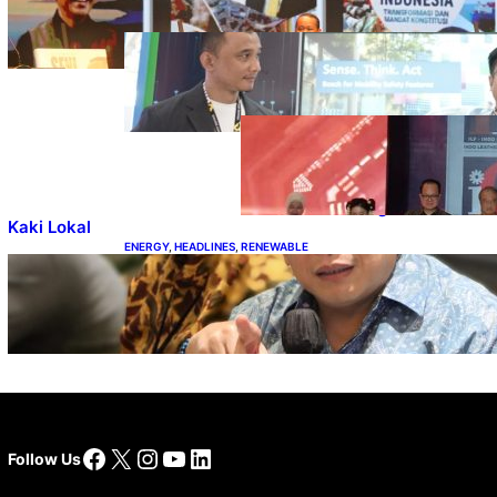
Kepemimpinan dan Kebijakan
HEADLINES
, 
TECHNOLOGY
Teknologi Keselamatan,
Penentu Baru Persaingan
Industri Otomotif
DOWNSTREAM
, 
HEADLINES
, 
PETROLEUM
Terbuka,
Peluang Usaha
bagi IKM Alas
Kaki Lokal
ENERGY
, 
HEADLINES
, 
RENEWABLE
IESR: Kepemimpinan Terpadu jadi Kunci
Percepatan PLTS 100 GW
Facebook
X
Instagram
YouTube
LinkedIn
Follow Us