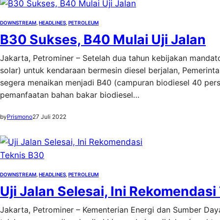
DOWNSTREAM
, 
HEADLINES
, 
PETROLEUM
B30 Sukses, B40 Mulai Uji Jalan
Jakarta, Petrominer – Setelah dua tahun kebijakan mandat
solar) untuk kendaraan bermesin diesel berjalan, Pemerin
segera menaikan menjadi B40 (campuran biodiesel 40 perse
pemanfaatan bahan bakar biodiesel…
by
Prismono
27 Juli 2022
DOWNSTREAM
, 
HEADLINES
, 
PETROLEUM
Uji Jalan Selesai, Ini Rekomendas
Jakarta, Petrominer – Kementerian Energi dan Sumber Da