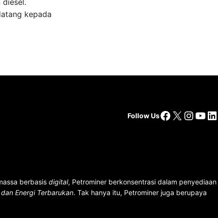
diesel.
datang kepada
Facebook
X
Insta
You
Li
Follow Us
 massa berbasis
digital
, Petrominer berkonsentrasi dalam penyediaan
n dan Energi Terbarukan
. Tak hanya itu, Petrominer juga berupaya