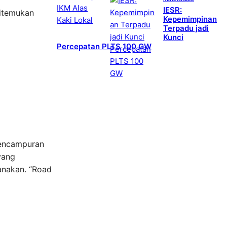
IESR:
ditemukan
Kepemimpinan
Terpadu jadi
Kunci
Percepatan PLTS 100 GW
pencampuran
yang
anakan. “Road