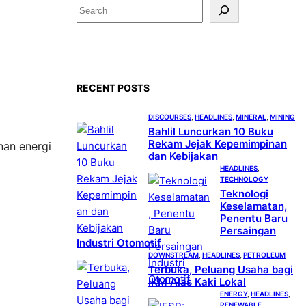
S
e
a
r
c
RECENT POSTS
h
DISCOURSES
, 
HEADLINES
, 
MINERAL
, 
MINING
Bahlil Luncurkan 10 Buku
Rekam Jejak Kepemimpinan
nan energi
dan Kebijakan
HEADLINES
, 
TECHNOLOGY
Teknologi
Keselamatan,
Penentu Baru
Persaingan
Industri Otomotif
DOWNSTREAM
, 
HEADLINES
, 
PETROLEUM
Terbuka, Peluang Usaha bagi
IKM Alas Kaki Lokal
ENERGY
, 
HEADLINES
, 
RENEWABLE