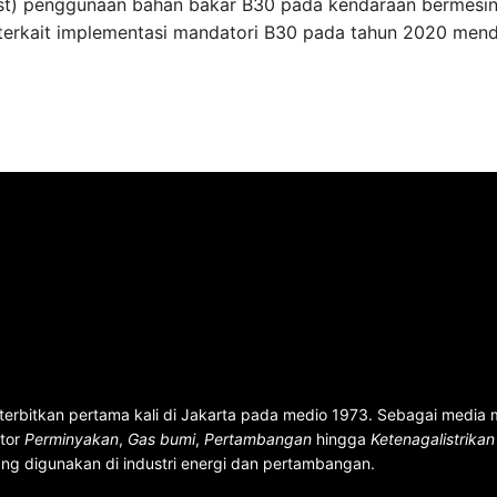
test) penggunaan bahan bakar B30 pada kendaraan bermesin 
terkait implementasi mandatori B30 pada tahun 2020 men
terbitkan pertama kali di Jakarta pada medio 1973. Sebagai media
ktor
Perminyakan
,
Gas bumi
,
Pertambangan
hingga
Ketenagalistrika
ng digunakan di industri energi dan pertambangan.