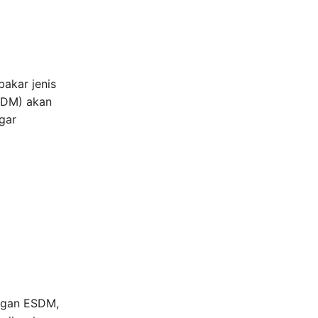
akar jenis
ESDM) akan
gar
angan ESDM,