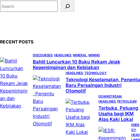
S
e
a
r
c
RECENT POSTS
h
DISCOURSES
, 
HEADLINES
, 
MINERAL
, 
MINING
Bahlil Luncurkan 10 Buku Rekam Jejak
Kepemimpinan dan Kebijakan
HEADLINES
, 
TECHNOLOGY
Teknologi Keselamatan, Penentu
Baru Persaingan Industri
Otomotif
DOWNSTREAM
, 
HEADLINES
, 
PETROLEUM
Terbuka, Peluang
Usaha bagi IKM
Alas Kaki Lokal
ENER
GY
, 
HEAD
LINES