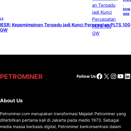
, 
RENE
WAB
LE
IESR: Kepemimpinan Terpadu jadi Kunci Percepatan PLTS 100
GW
Facebook
X
Insta
You
Li
PETROMINER
Follow Us
About Us
Petrominer.com merupakan transformasi Majalah Petrominer yang
diterbitkan pertama kali di Jakarta pada medio 1973. Sebagai
media massa berbasis
digital
, Petrominer berkonsentrasi dalam