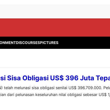
RONMENT
DISCOURSES
PICTURES
i Sisa Obligasi US$ 396 Juta Tep
telah melunasi sisa obligasi senilai US$ 396.709.000. Pel
an dari pelunasan keseluruhan nilai obligasi sebesar US$ 1
xchange. “Adapun pelunasan tersebut dilakukan sesuai peri