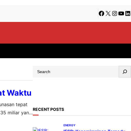
Facebook
X
Instagra
YouT
Li
S
e
a
at Waktu
r
c
unasan tepat
h
RECENT POSTS
,35 miliar yang
ode jatuh
ENERGY