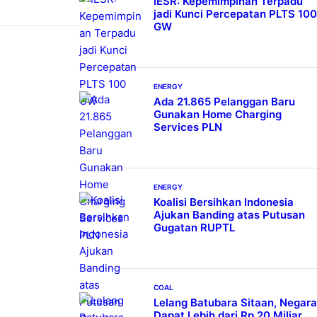
IESR: Kepemimpinan Terpadu
jadi Kunci Percepatan PLTS 100
GW
ENERGY
Ada 21.865 Pelanggan Baru
Gunakan Home Charging
Services PLN
ENERGY
Koalisi Bersihkan Indonesia
Ajukan Banding atas Putusan
Gugatan RUPTL
COAL
Lelang Batubara Sitaan, Negara
Dapat Lebih dari Rp 20 Miliar