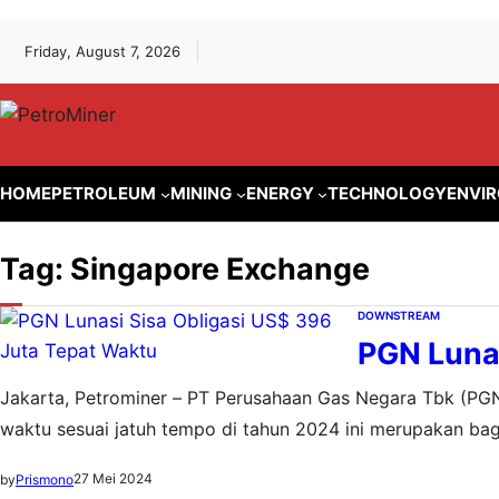
Lewati
Skip
Friday, August 7, 2026
ke
to
konten
content
HOME
PETROLEUM
MINING
ENERGY
TECHNOLOGY
ENVI
Tag:
Singapore Exchange
DOWNSTREAM
PGN Lunas
Jakarta, Petrominer – PT Perusahaan Gas Negara Tbk (PGN) 
waktu sesuai jatuh tempo di tahun 2024 ini merupakan bagi
diterbitkan pada tahun 2014 dan dicatatkan di Singapore E
27 Mei 2024
by
Prismono
tempo…