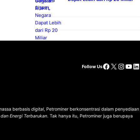
Facebook
X
Insta
You
Li
Follow Us
 massa berbasis
digital
, Petrominer berkonsentrasi dalam penyediaan
n dan Energi Terbarukan
. Tak hanya itu, Petrominer juga berupaya