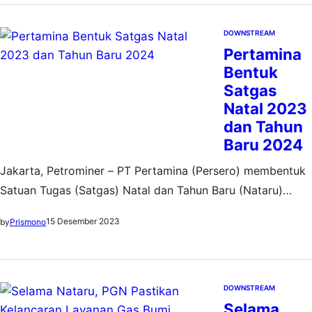
Desember 2024 hingga 9 Januari 2025 mendatang.
Direktur Utama Pertamina, Simon Aloysius Mantiri,
DOWNSTREAM
Pertamina
mengatakan seluruh Pertamina…
Bentuk
Satgas
Natal 2023
dan Tahun
Baru 2024
Jakarta, Petrominer – PT Pertamina (Persero) membentuk
Satuan Tugas (Satgas) Natal dan Tahun Baru (Nataru)
2024 untuk menjamin ketersediaan energi bagi
15 Desember 2023
by
Prismono
masyarakat di seluruh Indonesia selama periode libur Natal
dan Tahun Baru. Satgas Nataru Pertamina bertugas mulai,
Jum’at (15/12), hingga 7 Januari 2024 mendatang.
Berdasarkan data dari Kementerian Perhubungan, potensi
DOWNSTREAM
Selama
pergerakan masyarakat selama libur Nataru…