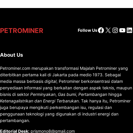
Facebook
X
Insta
You
Li
PETROMINER
Follow Us
About Us
Petrominer.com merupakan transformasi Majalah Petrominer yang
diterbitkan pertama kali di Jakarta pada medio 1973. Sebagai
media massa berbasis
digital
, Petrominer berkonsentrasi dalam
penyediaan informasi yang berkaitan dengan aspek teknis, maupun
bisnis di sektor
Perminyakan
,
Gas bumi
,
Pertambangan
hingga
Ketenagalistrikan dan Energi Terbarukan
. Tak hanya itu, Petrominer
juga berupaya mengikuti perkembangan isu, regulasi dan
penggunaan teknologi yang digunakan di industri energi dan
pertambangan.
Editorial Desk
:
prismono8@gmail.com