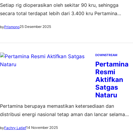
Setiap rig dioperasikan oleh sekitar 90 kru, sehingga
secara total terdapat lebih dari 3.400 kru Pertamina
Drilling yang tetap siaga selama masa pergantian tahun
25 Desember 2025
by
Prismono
DOWNSTREAM
Pertamina
Resmi
Aktifkan
Satgas
Nataru
Pertamina berupaya memastikan ketersediaan dan
distribusi energi nasional tetap aman dan lancar selama
periode libur panjang akhir tahun
14 November 2025
by
Fachry Latief