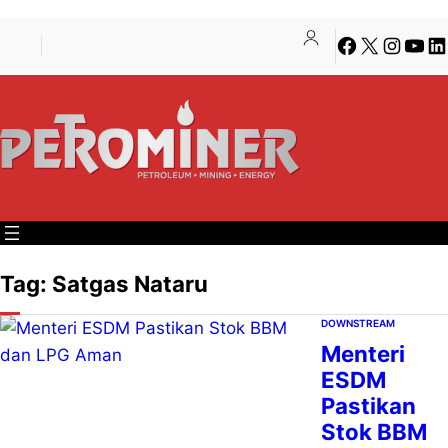
Lewati
Skip
Facebook
X
Instagra
YouT
Li
ke
to
konten
content
Tag:
Satgas Nataru
DOWNSTREAM
Menteri
ESDM
Pastikan
Stok BBM