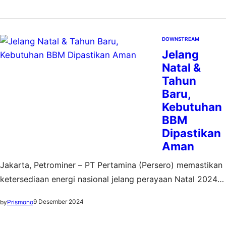
DOWNSTREAM
Jelang
Natal &
Tahun
Baru,
Kebutuhan
BBM
Dipastikan
Aman
Jakarta, Petrominer – PT Pertamina (Persero) memastikan
ketersediaan energi nasional jelang perayaan Natal 2024
dan Tahun Baru 2025 (Nataru) dalam kondisi aman. Badan
9 Desember 2024
by
Prismono
Usaha Milik Negara (BUMN) ini telah membentuk Satuan
Tugas (Satgas) Nataru, yang akan beroperasi mulai 16