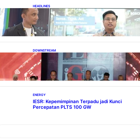
HEADLINES
Teknologi Keselamatan, Penentu Baru
Persaingan Industri Otomotif
DOWNSTREAM
Terbuka, Peluang Usaha bagi IKM Alas Kaki
Lokal
ENERGY
IESR: Kepemimpinan Terpadu jadi Kunci
Percepatan PLTS 100 GW