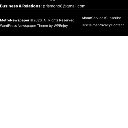
Business & Relations
:
prismono8@gmail.com
About
Services
Subscribe
MetroNewspaper
©2026. All Rights Reserved.
Disclaimer
Privacy
Contact
WordPress Newspaper Theme
by
WPEnjoy