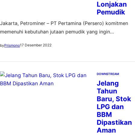
Lonjakan
Pemudik
Jakarta, Petrominer – PT Pertamina (Persero) komitmen
memenuhi kebutuhan jutaan pemudik yang ingin
merayakan Natal dan Tahun Baru (Nataru) 2023. Komitmen
17 Desember 2022
by
Prismono
tersebut dibuktikan dengan pembentukan Satuan Tugas
(Satgas) Nataru yang melibatkan seluruh lini operasional
perusahaan untuk memastikan energi yang digunakan
masyarakat tetap aman dan terpenuhi. Berdasarkan data
DOWNSTREAM
Jelang
Kementerian Perhubungan tahun 2022, potensi pergerakan
Tahun
masyarakat selama…
Baru, Stok
LPG dan
BBM
Dipastikan
Aman