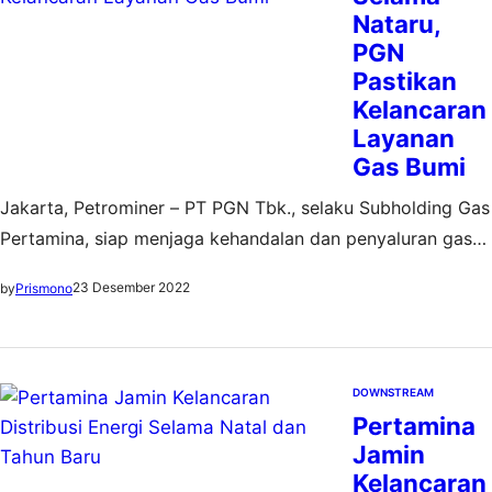
Nataru,
PGN
Pastikan
Kelancaran
Layanan
Gas Bumi
Jakarta, Petrominer – PT PGN Tbk., selaku Subholding Gas
Pertamina, siap menjaga kehandalan dan penyaluran gas
maupun LNG selama libur Natal 2022 dan Tahun Baru
23 Desember 2022
by
Prismono
2023 (Nataru) dengan aman dan optimal. PGN juga tetap
melayani dan menjaga penyaluran kebutuhan gas bumi
agar dapat dinikmati pelanggan selama libur tanpa rasa
khawatir. Direktur Sales dan Operasi PGN,…
DOWNSTREAM
Pertamina
Jamin
Kelancaran