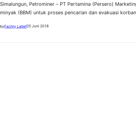
Simalungun, Petrominer – PT Pertamina (Persero) Marketi
minyak (BBM) untuk proses pencarian dan evakuasi korban
Pertalite, Pertamina juga memasok Dexlite untuk membant
25 Juni 2018
by
Fachry Latief
pasokan kebutuhan Pertalite sebanyak 5.000…