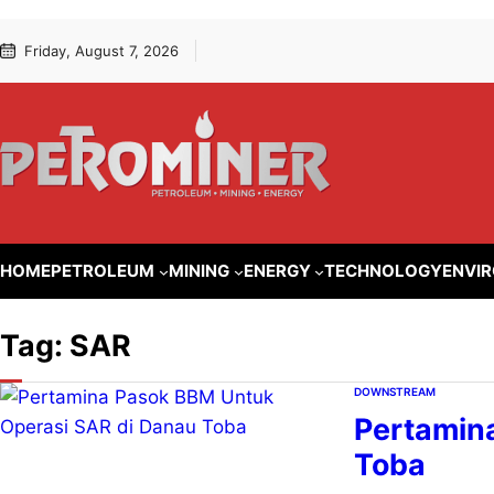
Lewati
Skip
Friday, August 7, 2026
ke
to
konten
content
HOME
PETROLEUM
MINING
ENERGY
TECHNOLOGY
ENVI
Tag:
SAR
DOWNSTREAM
Pertamin
Toba