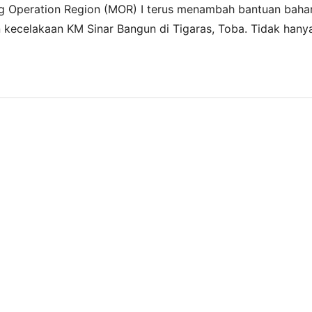
ng Operation Region (MOR) I terus menambah bantuan baha
 kecelakaan KM Sinar Bangun di Tigaras, Toba. Tidak hany
u operasi SAR tersebut. Pertamina berjanji akan nenambah