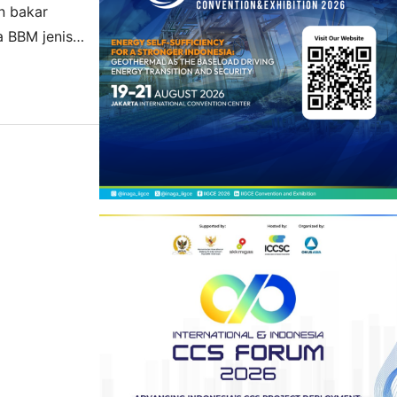
n bakar
a BBM jenis
 bantuan