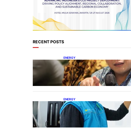
RECENT POSTS
ENERGY
IESR: Kepemimpinan Terpadu
jadi Kunci Percepatan PLTS 100
GW
ENERGY
Ada 21.865 Pelanggan Baru
Gunakan Home Charging
Services PLN