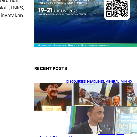
Barumun,
lat (TNKS).
dinyatakan
RECENT POSTS
DISCOURSES
, 
HEADLINES
, 
MINERAL
, 
MINING
Bahlil Luncurkan 10 Buku
Rekam Jejak Kepemimpinan
dan Kebijakan
HEADLINES
, 
TECHNOLOGY
Teknologi
Keselamatan,
Penentu Baru
Persaingan