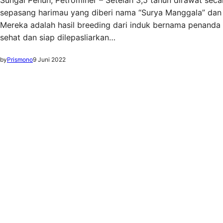
Sungai Penuh, Petrominer – Setelah 3,5 tahun dirawat sec
sepasang harimau yang diberi nama “Surya Manggala” dan “C
Mereka adalah hasil breeding dari induk bernama penanda 
sehat dan siap dilepasliarkan…
by
Prismono
9 Juni 2022