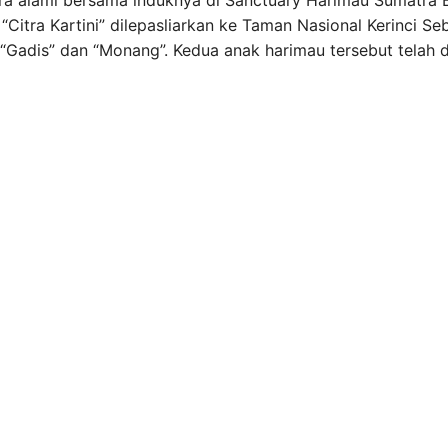
ara alami bersama induknya di Sanctuary Harimau Sumatra 
itra Kartini” dilepasliarkan ke Taman Nasional Kerinci Seb
“Gadis” dan “Monang”. Kedua anak harimau tersebut telah 