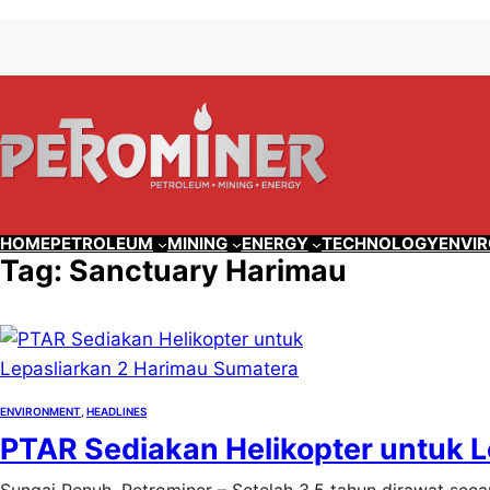
Lewati
Skip
ke
to
konten
content
HOME
PETROLEUM
MINING
ENERGY
TECHNOLOGY
ENVI
Tag:
Sanctuary Harimau
ENVIRONMENT
, 
HEADLINES
PTAR Sediakan Helikopter untuk 