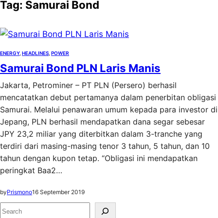
Tag:
Samurai Bond
ENERGY
, 
HEADLINES
, 
POWER
Samurai Bond PLN Laris Manis
Jakarta, Petrominer – PT PLN (Persero) berhasil
mencatatkan debut pertamanya dalam penerbitan obligasi
Samurai. Melalui penawaran umum kepada para investor di
Jepang, PLN berhasil mendapatkan dana segar sebesar
JPY 23,2 miliar yang diterbitkan dalam 3-tranche yang
terdiri dari masing-masing tenor 3 tahun, 5 tahun, dan 10
tahun dengan kupon tetap. “Obligasi ini mendapatkan
peringkat Baa2…
by
Prismono
16 September 2019
S