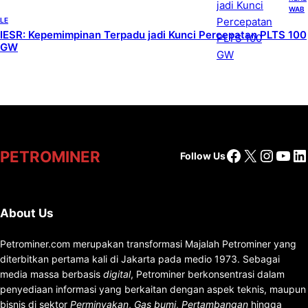
WAB
LE
IESR: Kepemimpinan Terpadu jadi Kunci Percepatan PLTS 100
GW
Facebook
X
Insta
You
Li
PETROMINER
Follow Us
About Us
Petrominer.com merupakan transformasi Majalah Petrominer yang
diterbitkan pertama kali di Jakarta pada medio 1973. Sebagai
media massa berbasis
digital
, Petrominer berkonsentrasi dalam
penyediaan informasi yang berkaitan dengan aspek teknis, maupun
bisnis di sektor
Perminyakan
,
Gas bumi
,
Pertambangan
hingga