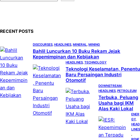
e
a
r
c
RECENT POSTS
h
DISCOURSES
, 
HEADLINES
, 
MINERAL
, 
MINING
Bahlil Luncurkan 10 Buku Rekam Jejak
Kepemimpinan dan Kebijakan
HEADLINES
, 
TECHNOLOGY
Teknologi Keselamatan, Penentu
Baru Persaingan Industri
Otomotif
DOWNSTREAM
, 
HEADLINES
, 
PETROLEUM
Terbuka, Peluang
Usaha bagi IKM
Alas Kaki Lokal
ENER
GY
, 
HEAD
LINES
, 
RENE