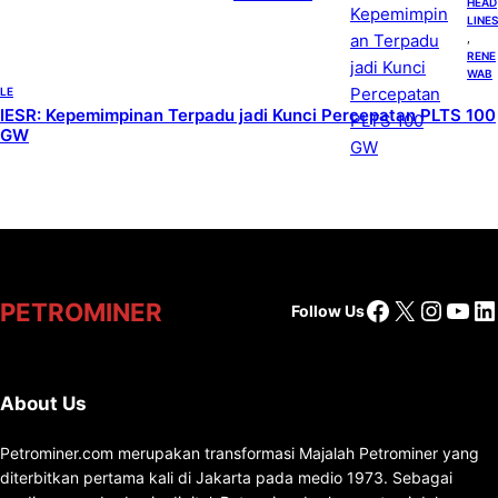
HEAD
LINES
, 
RENE
WAB
LE
IESR: Kepemimpinan Terpadu jadi Kunci Percepatan PLTS 100
GW
Facebook
X
Insta
You
Li
PETROMINER
Follow Us
About Us
Petrominer.com merupakan transformasi Majalah Petrominer yang
diterbitkan pertama kali di Jakarta pada medio 1973. Sebagai