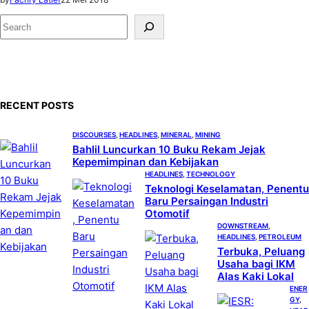
S
e
a
r
c
RECENT POSTS
h
DISCOURSES
, 
HEADLINES
, 
MINERAL
, 
MINING
Bahlil Luncurkan 10 Buku Rekam Jejak
Kepemimpinan dan Kebijakan
HEADLINES
, 
TECHNOLOGY
Teknologi Keselamatan, Penentu
Baru Persaingan Industri
Otomotif
DOWNSTREAM
, 
HEADLINES
, 
PETROLEUM
Terbuka, Peluang
Usaha bagi IKM
Alas Kaki Lokal
ENER
GY
, 