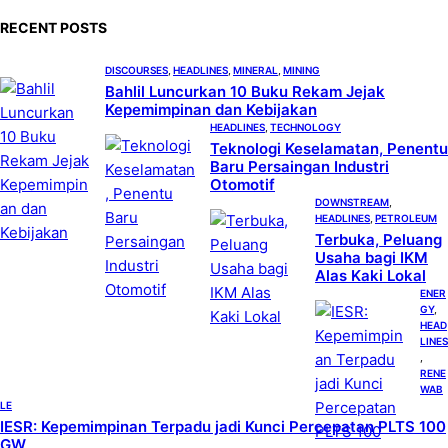
c
RECENT POSTS
h
DISCOURSES
, 
HEADLINES
, 
MINERAL
, 
MINING
Bahlil Luncurkan 10 Buku Rekam Jejak
Kepemimpinan dan Kebijakan
HEADLINES
, 
TECHNOLOGY
Teknologi Keselamatan, Penentu
Baru Persaingan Industri
Otomotif
DOWNSTREAM
, 
HEADLINES
, 
PETROLEUM
Terbuka, Peluang
Usaha bagi IKM
Alas Kaki Lokal
ENER
GY
, 
HEAD
LINES
, 
RENE
WAB
LE
IESR: Kepemimpinan Terpadu jadi Kunci Percepatan PLTS 100
GW