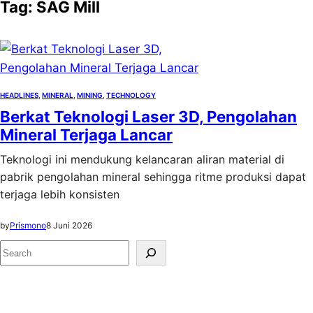
Tag:
SAG Mill
HEADLINES
, 
MINERAL
, 
MINING
, 
TECHNOLOGY
Berkat Teknologi Laser 3D, Pengolahan
Mineral Terjaga Lancar
Teknologi ini mendukung kelancaran aliran material di
pabrik pengolahan mineral sehingga ritme produksi dapat
terjaga lebih konsisten
by
Prismono
8 Juni 2026
S
e
a
r