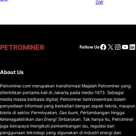
Facebook
X
Insta
You
Li
PETROMINER
Follow Us
About Us
Petrominer.com merupakan transformasi Majalah Petrominer yang
diterbitkan pertama kali di Jakarta pada medio 1973. Sebagai
media massa berbasis
digital
, Petrominer berkonsentrasi dalam
penyediaan informasi yang berkaitan dengan aspek teknis, maupun
bisnis di sektor
Perminyakan
,
Gas bumi
,
Pertambangan
hingga
Ketenagalistrikan dan Energi Terbarukan
. Tak hanya itu, Petrominer
juga berupaya mengikuti perkembangan isu, regulasi dan
penggunaan teknologi yang digunakan di industri energi dan