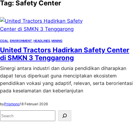
Tag:
Safety Center
COAL
, 
ENVIRONMENT
, 
HEADLINES
, 
MINING
United Tractors Hadirkan Safety Center
di SMKN 3 Tenggarong
Sinergi antara industri dan dunia pendidikan diharapkan
dapat terus diperkuat guna menciptakan ekosistem
pendidikan vokasi yang adaptif, relevan, serta berorientasi
pada keselamatan dan keberlanjutan
by
Prismono
18 Februari 2026
S
e
a