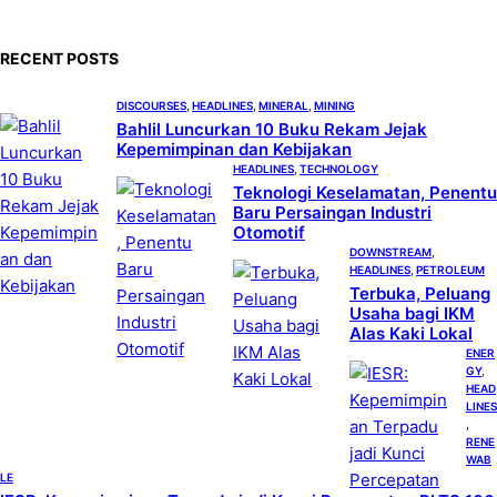
r
c
RECENT POSTS
h
DISCOURSES
, 
HEADLINES
, 
MINERAL
, 
MINING
Bahlil Luncurkan 10 Buku Rekam Jejak
Kepemimpinan dan Kebijakan
HEADLINES
, 
TECHNOLOGY
Teknologi Keselamatan, Penentu
Baru Persaingan Industri
Otomotif
DOWNSTREAM
, 
HEADLINES
, 
PETROLEUM
Terbuka, Peluang
Usaha bagi IKM
Alas Kaki Lokal
ENER
GY
, 
HEAD
LINES
, 
RENE
WAB
LE