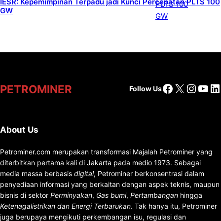
IESR: Kepemimpinan Terpadu jadi Kunci Percepatan PLTS 100
GW
Facebook
X
Insta
You
Li
PETROMINER
Follow Us
About Us
Petrominer.com merupakan transformasi Majalah Petrominer yang
diterbitkan pertama kali di Jakarta pada medio 1973. Sebagai
media massa berbasis
digital
, Petrominer berkonsentrasi dalam
penyediaan informasi yang berkaitan dengan aspek teknis, maupun
bisnis di sektor
Perminyakan
,
Gas bumi
,
Pertambangan
hingga
Ketenagalistrikan dan Energi Terbarukan
. Tak hanya itu, Petrominer
juga berupaya mengikuti perkembangan isu, regulasi dan