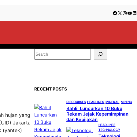
Facebook
X
Insta
You
Li
S
e
a
r
c
RECENT POSTS
h
DISCOURSES
, 
HEADLINES
, 
MINERAL
, 
MINING
Bahlil Luncurkan 10 Buku
Rekam Jejak Kepemimpinan
ah hujan yang
dan Kebijakan
(UID) Jakarta
HEADLINES
, 
 (yantek)
TECHNOLOGY
Teknologi