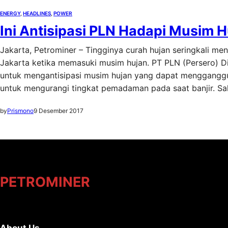
ENERGY
, 
HEADLINES
, 
POWER
Ini Antisipasi PLN Hadapi Musim 
Jakarta, Petrominer – Tingginya curah hujan seringkali men
Jakarta ketika memasuki musim hujan. PT PLN (Persero) Di
untuk mengantisipasi musim hujan yang dapat mengganggu si
untuk mengurangi tingkat pemadaman pada saat banjir. S
by
Prismono
9 Desember 2017
PETROMINER
About Us