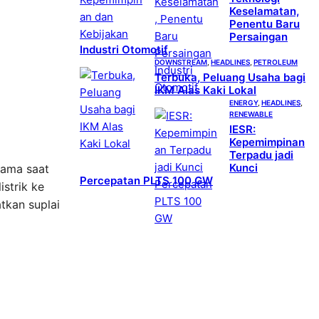
Keselamatan,
Penentu Baru
Persaingan
Industri Otomotif
DOWNSTREAM
, 
HEADLINES
, 
PETROLEUM
Terbuka, Peluang Usaha bagi
IKM Alas Kaki Lokal
ENERGY
, 
HEADLINES
, 
RENEWABLE
IESR:
Kepemimpinan
Terpadu jadi
Kunci
tama saat
Percepatan PLTS 100 GW
istrik ke
tkan suplai