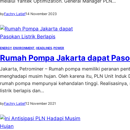
melalui Yantek Optimization. General Manager PLN…
by
Fachry Latief
14 November 2023
ENERGY
, 
ENVIRONMENT
, 
HEADLINES
, 
POWER
Rumah Pompa Jakarta dapat Pasoka
Jakarta, Petrominer – Rumah pompa memiliki peranan penti
menghadapi musim hujan. Oleh karena itu, PLN Unit Induk Di
rumah pompa mempunyai kehandalan tinggi. Realisasinya,
listrik berlapis dan…
by
Fachry Latief
12 November 2021