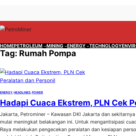
Lewati
Skip
ke
to
konten
content
HOME
PETROLEUM
MINING
ENERGY
TECHNOLOGY
ENVI
Tag:
Rumah Pompa
ENERGY
, 
HEADLINES
, 
POWER
Hadapi Cuaca Ekstrem, PLN Cek Pe
Jakarta, Petrominer – Kawasan DKI Jakarta dan sekitarnya
mulai meningkat belakangan ini. Untuk mengantisipasi cuac
Raya melakukan pengecekan peralatan dan kesiapan person