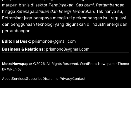
maupun bisnis di sektor
Perminyakan
,
Gas bumi
,
Pertambangan
hingga
Ketenagalistrikan dan Energi Terbarukan
. Tak hanya itu,
Petrominer juga berupaya mengikuti perkembangan isu, regulasi
dan penggunaan teknologi yang digunakan di industri energi dan
pertambangan.
Editorial Desk
:
prismono8@gmail.com
Business & Relations
:
prismono8@gmail.com
MetroNewspaper
©2026. All Rights Reserved.
WordPress Newspaper Theme
by
WPEnjoy
About
Services
Subscribe
Disclaimer
Privacy
Contact