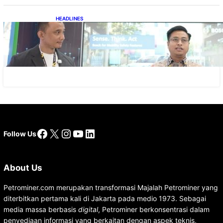
HEADLINES
Teknologi Keselamatan, Penentu Baru
Persaingan Industri Otomotif
Facebook
X
Instagram
YouTube
LinkedIn
Follow Us
About Us
Petrominer.com merupakan transformasi Majalah Petrominer yang
diterbitkan pertama kali di Jakarta pada medio 1973. Sebagai
media massa berbasis
digital
, Petrominer berkonsentrasi dalam
penyediaan informasi yang berkaitan dengan aspek teknis,