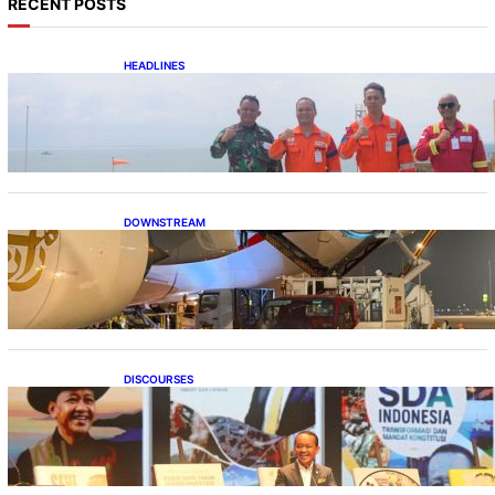
RECENT POSTS
HEADLINES
Perkuat Sinergi Pengamanan, Danlanal
Balikpapan Kunjungi Anjungan Bekapai
DOWNSTREAM
Emirates A380, Bukti Kesiapan Pertamina
Layani Pesawat Berbadan Besar
DISCOURSES
Bahlil Luncurkan 10 Buku Rekam Jejak
Kepemimpinan dan Kebijakan