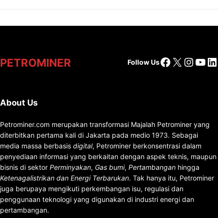
Facebook
X
Insta
You
Li
PETROMINER
Follow Us
About Us
Petrominer.com merupakan transformasi Majalah Petrominer yang
diterbitkan pertama kali di Jakarta pada medio 1973. Sebagai
media massa berbasis
digital
, Petrominer berkonsentrasi dalam
penyediaan informasi yang berkaitan dengan aspek teknis, maupun
bisnis di sektor
Perminyakan
,
Gas bumi
,
Pertambangan
hingga
Ketenagalistrikan dan Energi Terbarukan
. Tak hanya itu, Petrominer
juga berupaya mengikuti perkembangan isu, regulasi dan
penggunaan teknologi yang digunakan di industri energi dan
pertambangan.