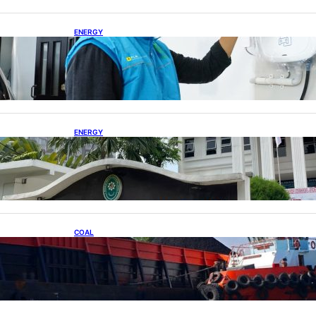
ENERGY
Ada 21.865 Pelanggan Baru Gunakan Home
Charging Services PLN
ENERGY
Koalisi Bersihkan Indonesia Ajukan Banding
atas Putusan Gugatan RUPTL
COAL
Lelang Batubara Sitaan, Negara Dapat Lebih
dari Rp 20 Miliar