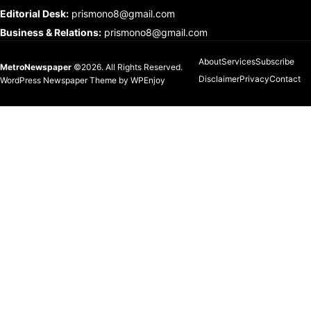
Editorial Desk
:
prismono8@gmail.com
Business & Relations
:
prismono8@gmail.com
About
Services
Subscribe
MetroNewspaper
©2026. All Rights Reserved.
Disclaimer
Privacy
Contact
WordPress Newspaper Theme
by
WPEnjoy