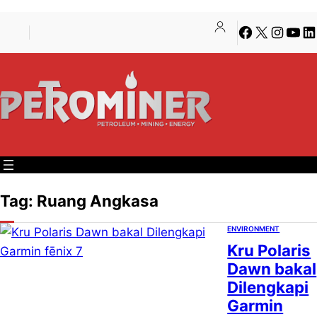
Lewati
Skip
Facebook
X
Instagra
YouT
Li
ke
to
konten
content
Tag:
Ruang Angkasa
ENVIRONMENT
Kru Polaris
Dawn bakal
Dilengkapi
Garmin