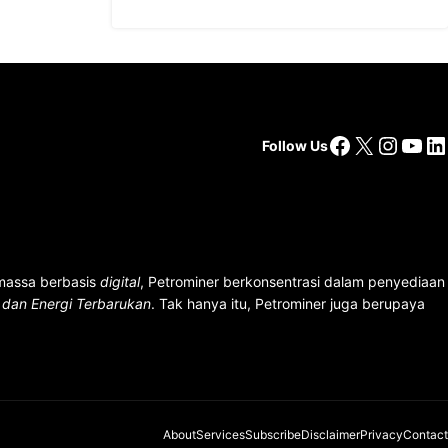
Facebook
X
Insta
You
Li
Follow Us
 massa berbasis
digital
, Petrominer berkonsentrasi dalam penyediaan
n dan Energi Terbarukan
. Tak hanya itu, Petrominer juga berupaya
About
Services
Subscribe
Disclaimer
Privacy
Contact