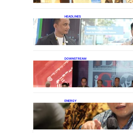
HEADLINES
Teknologi Keselamatan,
Penentu Baru Persaingan
Industri Otomotif
DOWNSTREAM
Terbuka, Peluang Usaha bagi
IKM Alas Kaki Lokal
ENERGY
IESR: Kepemimpinan Terpadu
jadi Kunci Percepatan PLTS 100
GW