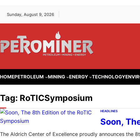
Lewati
Skip
Sunday, August 9, 2026
ke
to
konten
content
HOME
PETROLEUM
MINING
ENERGY
TECHNOLOGY
ENVI
Tag:
RoTICSymposium
HEADLINES
Soon, The
The Aldrich Center of Excellence proudly announces the 8