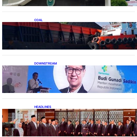
COAL
Lelang Batubara Sitaan, Negara Dapat Lebih
dari Rp 20 Miliar
DOWNSTREAM
Digitalisasi Alat-Alat Kesehatan Dukung
Pertumbuhan Industri Alkes
HEADLINES
Lana Saria Dilantik Sebagai Kepala Badan
Geologi