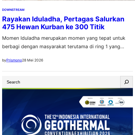
DOWNSTREAM
Rayakan Iduladha, Pertagas Salurkan
475 Hewan Kurban ke 300 Titik
Momen Iduladha merupakan momen yang tepat untuk
berbagi dengan masyarakat terutama di ring 1 yang
selama ini mendukung operasi perusahaan
28 Mei 2026
by
Prismono
S
e
a
r
c
h