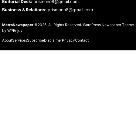
Editorial Desk
:
prismono8@gmail.com
Business & Relations
:
prismono8@gmail.com
MetroNewspaper
©2026. All Rights Reserved.
WordPress Newspaper Theme
by
WPEnjoy
About
Services
Subscribe
Disclaimer
Privacy
Contact