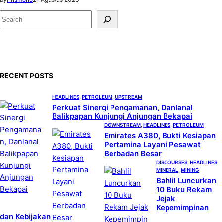
S
e
a
r
c
RECENT POSTS
h
HEADLINES
, 
PETROLEUM
, 
UPSTREAM
Perkuat Sinergi Pengamanan, Danlanal
Balikpapan Kunjungi Anjungan Bekapai
DOWNSTREAM
, 
HEADLINES
, 
PETROLEUM
Emirates A380, Bukti Kesiapan
Pertamina Layani Pesawat
Berbadan Besar
DISCOURSES
, 
HEADLINES
, 
MINERAL
, 
MINING
Bahlil Luncurkan
10 Buku Rekam
Jejak
Kepemimpinan
dan Kebijakan