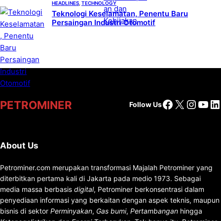
HEADLINES
, 
TECHNOLOGY
Teknologi Keselamatan, Penentu Baru
Persaingan Industri Otomotif
Facebook
X
Insta
You
Li
PETROMINER
Follow Us
About Us
Petrominer.com merupakan transformasi Majalah Petrominer yang
diterbitkan pertama kali di Jakarta pada medio 1973. Sebagai
media massa berbasis
digital
, Petrominer berkonsentrasi dalam
penyediaan informasi yang berkaitan dengan aspek teknis, maupun
bisnis di sektor
Perminyakan
,
Gas bumi
,
Pertambangan
hingga