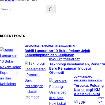
S
e
a
r
c
RECENT POSTS
h
DISCOURSES
, 
HEADLINES
, 
MINERAL
, 
MINING
Bahlil Luncurkan 10 Buku Rekam Jejak
Kepemimpinan dan Kebijakan
HEADLINES
, 
TECHNOLOGY
Teknologi Keselamatan, Penentu
Baru Persaingan Industri
Otomotif
DOWNSTREAM
, 
HEADLINES
, 
PETROLEUM
Terbuka, Peluang
Usaha bagi IKM
Alas Kaki Lokal
ENER
GY
, 