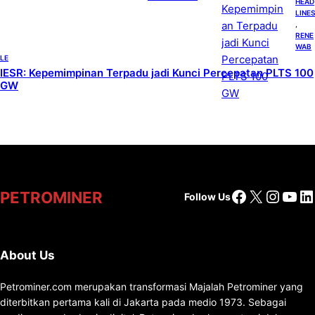
HEAD
LINES
, 
RENE
WAB
LE
IESR: Kepemimpinan Terpadu jadi Kunci Percepatan PLTS 100
GW
Facebook
X
Insta
You
Li
PETROMINER
Follow Us
About Us
Petrominer.com merupakan transformasi Majalah Petrominer yang
diterbitkan pertama kali di Jakarta pada medio 1973. Sebagai