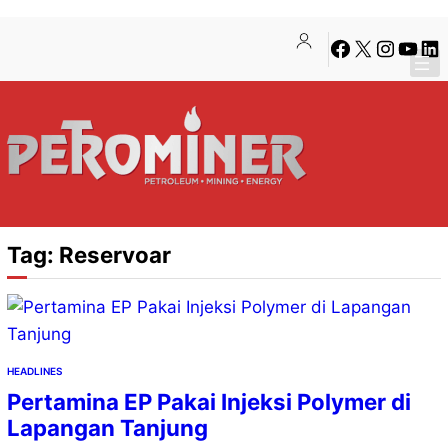
Lewati
Skip
Facebook
X
Instagra
YouTu
Lin
ke
to
konten
content
Tag:
Reservoar
HEADLINES
Pertamina EP Pakai Injeksi Polymer di
Lapangan Tanjung