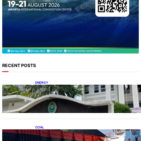
RECENT POSTS
ENERGY
Koalisi Bersihkan Indonesia Ajukan Banding
atas Putusan Gugatan RUPTL
COAL
Lelang Batubara Sitaan, Negara Dapat Lebih
dari Rp 20 Miliar