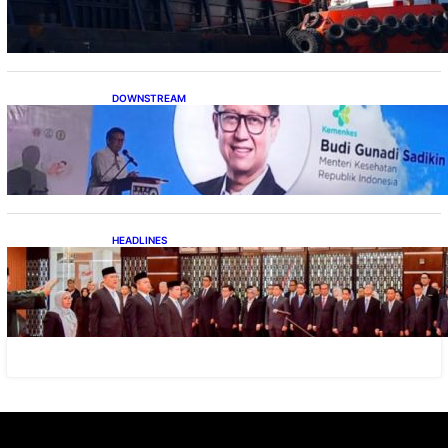
DOWNSTREAM
Digitalisasi Alat-Alat Kesehatan Dukung
Pertumbuhan Industri Alkes
HEADLINES
Lana Saria Dilantik Sebagai Kepala Badan
Geologi