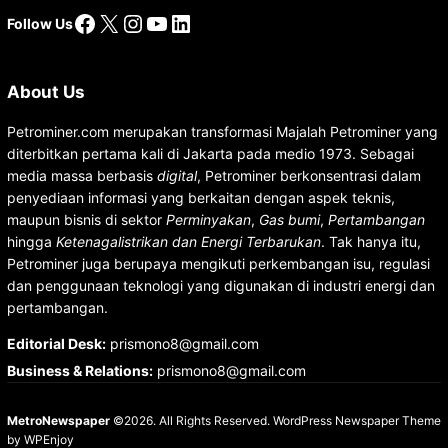
Facebook
X
Instagram
YouTube
LinkedIn
Follow Us
About Us
Petrominer.com merupakan transformasi Majalah Petrominer yang
diterbitkan pertama kali di Jakarta pada medio 1973. Sebagai
media massa berbasis
digital
, Petrominer berkonsentrasi dalam
penyediaan informasi yang berkaitan dengan aspek teknis,
maupun bisnis di sektor
Perminyakan
,
Gas bumi
,
Pertambangan
hingga
Ketenagalistrikan dan Energi Terbarukan
. Tak hanya itu,
Petrominer juga berupaya mengikuti perkembangan isu, regulasi
dan penggunaan teknologi yang digunakan di industri energi dan
pertambangan.
Editorial Desk
:
prismono8@gmail.com
Business & Relations
:
prismono8@gmail.com
MetroNewspaper
©2026. All Rights Reserved.
WordPress Newspaper Theme
by
WPEnjoy