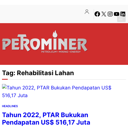
Lewati
Skip
Facebook
X
Instagra
YouTu
Lin
ke
to
konten
content
Tag:
Rehabilitasi Lahan
HEADLINES
Tahun 2022, PTAR Bukukan
Pendapatan US$ 516,17 Juta