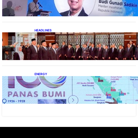
HEADLINES
Lana Saria Dilantik Sebagai Kepala Badan
Geologi
ENERGY
Momentum 100 Tahun Panas Bumi untuk
Akselerasi Pertumbuhan