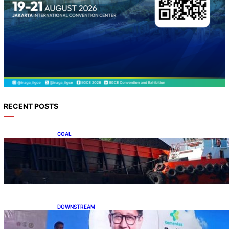
RECENT POSTS
COAL
Lelang Batubara Sitaan, Negara Dapat Lebih
dari Rp 20 Miliar
DOWNSTREAM
Digitalisasi Alat-Alat Kesehatan Dukung
Pertumbuhan Industri Alkes