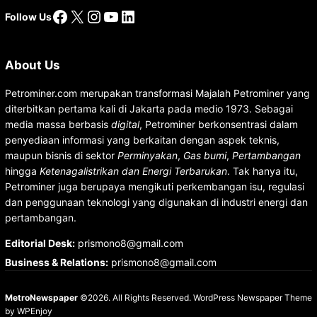
Facebook
X
Instagram
YouTube
LinkedIn
Follow Us
About Us
Petrominer.com merupakan transformasi Majalah Petrominer yang
diterbitkan pertama kali di Jakarta pada medio 1973. Sebagai
media massa berbasis
digital
, Petrominer berkonsentrasi dalam
penyediaan informasi yang berkaitan dengan aspek teknis,
maupun bisnis di sektor
Perminyakan
,
Gas bumi
,
Pertambangan
hingga
Ketenagalistrikan dan Energi Terbarukan
. Tak hanya itu,
Petrominer juga berupaya mengikuti perkembangan isu, regulasi
dan penggunaan teknologi yang digunakan di industri energi dan
pertambangan.
Editorial Desk
:
prismono8@gmail.com
Business & Relations
:
prismono8@gmail.com
MetroNewspaper
©2026. All Rights Reserved.
WordPress Newspaper Theme
by
WPEnjoy