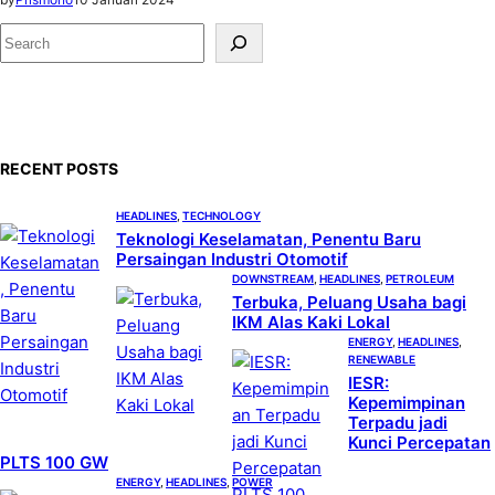
S
e
a
r
c
RECENT POSTS
h
HEADLINES
, 
TECHNOLOGY
Teknologi Keselamatan, Penentu Baru
Persaingan Industri Otomotif
DOWNSTREAM
, 
HEADLINES
, 
PETROLEUM
Terbuka, Peluang Usaha bagi
IKM Alas Kaki Lokal
ENERGY
, 
HEADLINES
, 
RENEWABLE
IESR:
Kepemimpinan
Terpadu jadi
Kunci Percepatan
PLTS 100 GW
ENERGY
, 
HEADLINES
, 
POWER