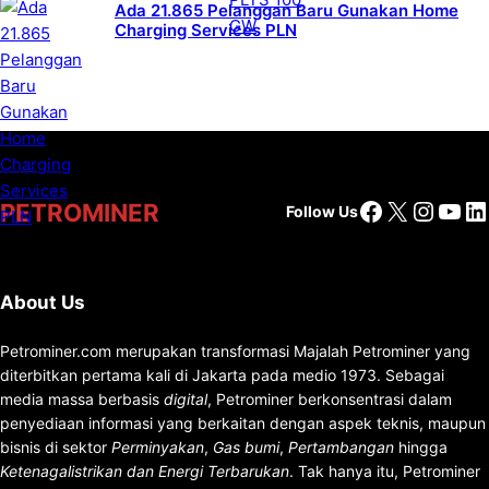
Ada 21.865 Pelanggan Baru Gunakan Home
Charging Services PLN
Facebook
X
Insta
You
Li
PETROMINER
Follow Us
About Us
Petrominer.com merupakan transformasi Majalah Petrominer yang
diterbitkan pertama kali di Jakarta pada medio 1973. Sebagai
media massa berbasis
digital
, Petrominer berkonsentrasi dalam
penyediaan informasi yang berkaitan dengan aspek teknis, maupun
bisnis di sektor
Perminyakan
,
Gas bumi
,
Pertambangan
hingga
Ketenagalistrikan dan Energi Terbarukan
. Tak hanya itu, Petrominer