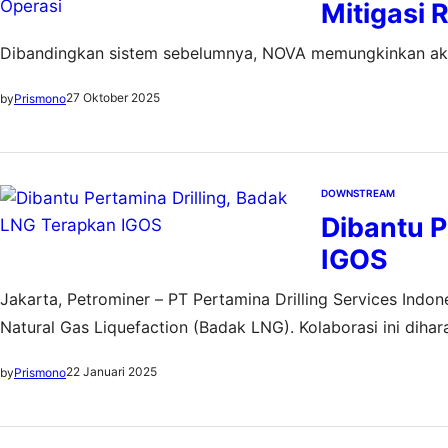
Mitigasi 
Dibandingkan sistem sebelumnya, NOVA memungkinkan aktiv
27 Oktober 2025
by
Prismono
DOWNSTREAM
Dibantu P
IGOS
Jakarta, Petrominer – PT Pertamina Drilling Services Indon
Natural Gas Liquefaction (Badak LNG). Kolaborasi ini diha
Kerja sama ini berfokus pada implementasi Integrated Gas
22 Januari 2025
by
Prismono
pencegahan terjadinya ledakan akibat…