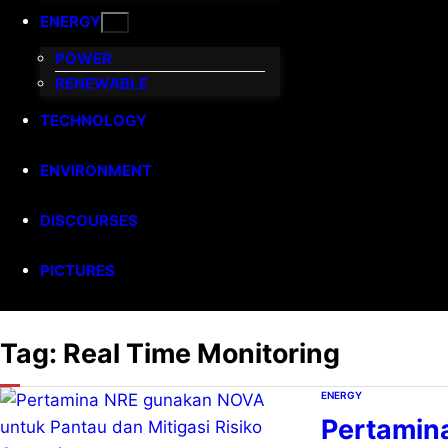
ENERGY
POWER
RENEWABLE
TECHNOLOGY
ENVIRONMENT
DISCOURSES
PICTURES
Tag:
Real Time Monitoring
ENERGY
Pertamin