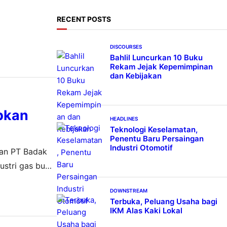
c
h
RECENT POSTS
DISCOURSES
Bahlil Luncurkan 10 Buku
Rekam Jejak Kepemimpinan
dan Kebijakan
apkan
HEADLINES
Teknologi Keselamatan,
Penentu Baru Persaingan
Industri Otomotif
ngan PT Badak
ustri gas bumi.
toring sebagai
DOWNSTREAM
Terbuka, Peluang Usaha bagi
IKM Alas Kaki Lokal