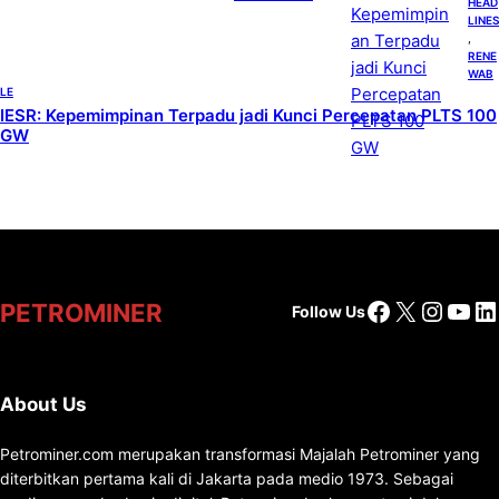
HEAD
LINES
, 
RENE
WAB
LE
IESR: Kepemimpinan Terpadu jadi Kunci Percepatan PLTS 100
GW
Facebook
X
Insta
You
Li
PETROMINER
Follow Us
About Us
Petrominer.com merupakan transformasi Majalah Petrominer yang
diterbitkan pertama kali di Jakarta pada medio 1973. Sebagai