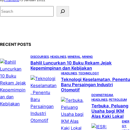
S
e
a
r
c
RECENT POSTS
h
DISCOURSES
, 
HEADLINES
, 
MINERAL
, 
MINING
Bahlil Luncurkan 10 Buku Rekam Jejak
Kepemimpinan dan Kebijakan
HEADLINES
, 
TECHNOLOGY
Teknologi Keselamatan, Penentu
Baru Persaingan Industri
Otomotif
DOWNSTREAM
, 
HEADLINES
, 
PETROLEUM
Terbuka, Peluang
Usaha bagi IKM
Alas Kaki Lokal
ENER
GY
, 