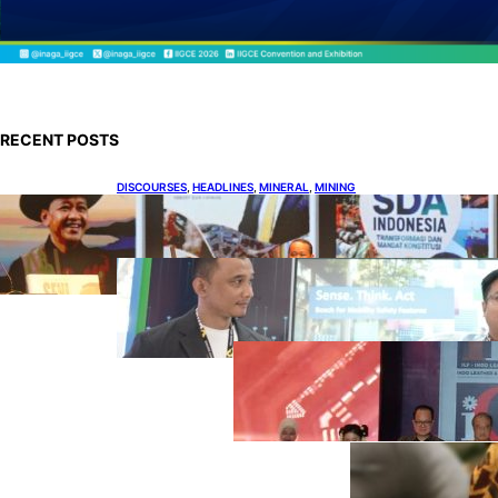
RECENT POSTS
DISCOURSES
, 
HEADLINES
, 
MINERAL
, 
MINING
Bahlil Luncurkan 10 Buku Rekam Jejak
Kepemimpinan dan Kebijakan
HEADLINES
, 
TECHNOLOGY
Teknologi Keselamatan, Penentu
Baru Persaingan Industri
Otomotif
DOWNSTREAM
, 
HEADLINES
, 
PETROLEUM
Terbuka, Peluang
Usaha bagi IKM
Alas Kaki Lokal
ENER
GY
, 
HEAD
LINES