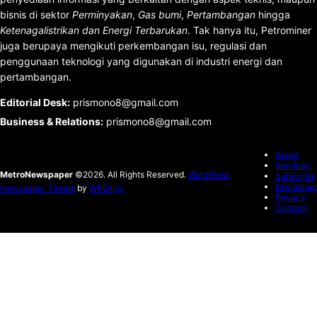
bisnis di sektor
Perminyakan
,
Gas bumi
,
Pertambangan
hingga
Ketenagalistrikan dan Energi Terbarukan
. Tak hanya itu, Petrominer
juga berupaya mengikuti perkembangan isu, regulasi dan
penggunaan teknologi yang digunakan di industri energi dan
pertambangan.
Editorial Desk
:
prismono8@gmail.com
Business & Relations
:
prismono8@gmail.com
About
Services
MetroNewspaper
©2026. All Rights Reserved.
WordPress
Subscribe
Disclaimer
Newspaper Theme
by
WPEnjoy
Privacy
Contact