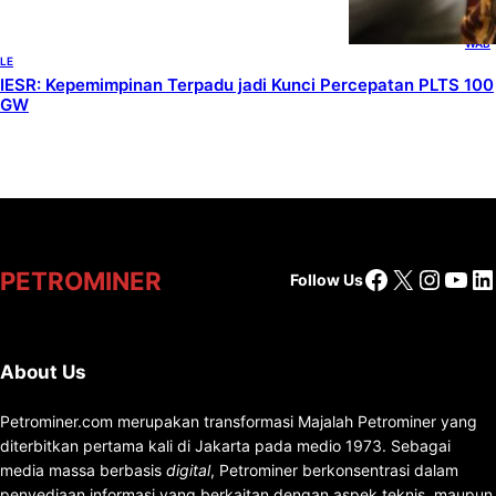
, 
RENE
WAB
LE
IESR: Kepemimpinan Terpadu jadi Kunci Percepatan PLTS 100
GW
Facebook
X
Insta
You
Li
PETROMINER
Follow Us
About Us
Petrominer.com merupakan transformasi Majalah Petrominer yang
diterbitkan pertama kali di Jakarta pada medio 1973. Sebagai
media massa berbasis
digital
, Petrominer berkonsentrasi dalam
penyediaan informasi yang berkaitan dengan aspek teknis, maupun