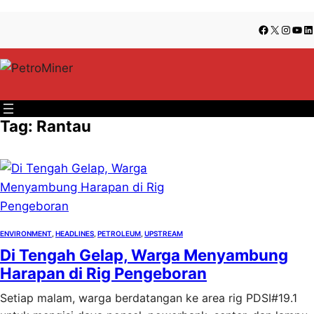
Lewati
Skip
Facebook
X
Insta
You
Li
ke
to
konten
content
Tag:
Rantau
ENVIRONMENT
, 
HEADLINES
, 
PETROLEUM
, 
UPSTREAM
Di Tengah Gelap, Warga Menyambung
Harapan di Rig Pengeboran
Setiap malam, warga berdatangan ke area rig PDSI#19.1