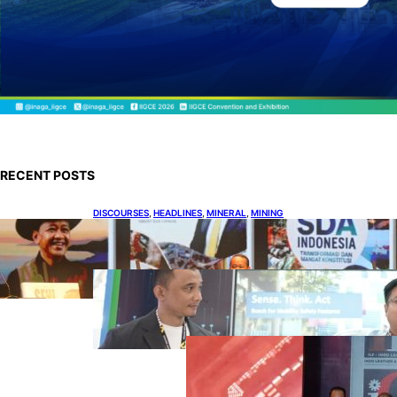
RECENT POSTS
DISCOURSES
, 
HEADLINES
, 
MINERAL
, 
MINING
Bahlil Luncurkan 10 Buku Rekam Jejak
Kepemimpinan dan Kebijakan
HEADLINES
, 
TECHNOLOGY
Teknologi Keselamatan, Penentu
Baru Persaingan Industri
Otomotif
DOWNSTREAM
, 
HEADLINES
, 
PETROLEUM
Terbuka, Peluang
Usaha bagi IKM
Alas Kaki Lokal