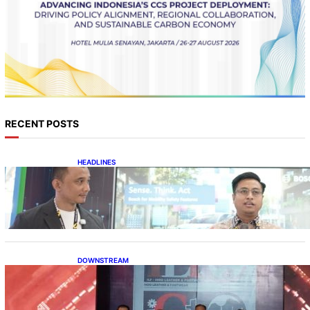
RECENT POSTS
HEADLINES
Teknologi Keselamatan, Penentu Baru
Persaingan Industri Otomotif
DOWNSTREAM
Terbuka, Peluang Usaha bagi IKM Alas Kaki
Lokal