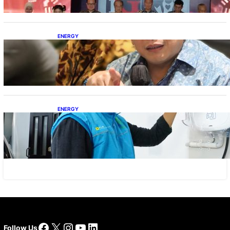
ENERGY
IESR: Kepemimpinan Terpadu jadi Kunci
Percepatan PLTS 100 GW
ENERGY
Ada 21.865 Pelanggan Baru Gunakan Home
Charging Services PLN
Facebook
X
Instagram
YouTube
LinkedIn
Follow Us