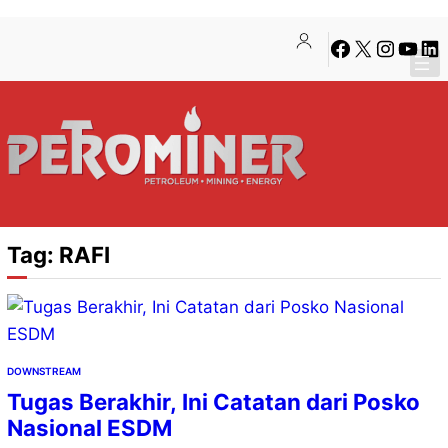
Lewati
Skip
Facebook
X
Instagra
YouTu
Lin
ke
to
konten
content
Tag:
RAFI
DOWNSTREAM
Tugas Berakhir, Ini Catatan dari Posko
Nasional ESDM