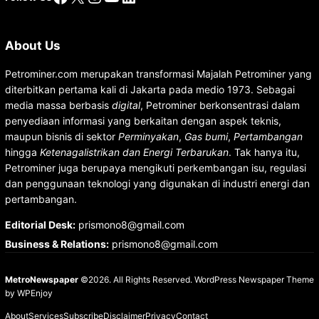
About Us
Petrominer.com merupakan transformasi Majalah Petrominer yang
diterbitkan pertama kali di Jakarta pada medio 1973. Sebagai
media massa berbasis
digital
, Petrominer berkonsentrasi dalam
penyediaan informasi yang berkaitan dengan aspek teknis,
maupun bisnis di sektor
Perminyakan
,
Gas bumi
,
Pertambangan
hingga
Ketenagalistrikan dan Energi Terbarukan
. Tak hanya itu,
Petrominer juga berupaya mengikuti perkembangan isu, regulasi
dan penggunaan teknologi yang digunakan di industri energi dan
pertambangan.
Editorial Desk
:
prismono8@gmail.com
Business & Relations
:
prismono8@gmail.com
MetroNewspaper
©2026. All Rights Reserved.
WordPress Newspaper Theme
by
WPEnjoy
About
Services
Subscribe
Disclaimer
Privacy
Contact