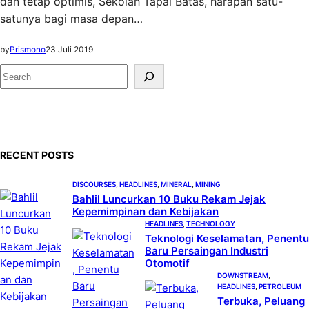
dan tetap optimis, Sekolah Tapal Batas, harapan satu-
satunya bagi masa depan…
by
Prismono
23 Juli 2019
S
e
a
r
c
RECENT POSTS
h
DISCOURSES
, 
HEADLINES
, 
MINERAL
, 
MINING
Bahlil Luncurkan 10 Buku Rekam Jejak
Kepemimpinan dan Kebijakan
HEADLINES
, 
TECHNOLOGY
Teknologi Keselamatan, Penentu
Baru Persaingan Industri
Otomotif
DOWNSTREAM
, 
HEADLINES
, 
PETROLEUM
Terbuka, Peluang