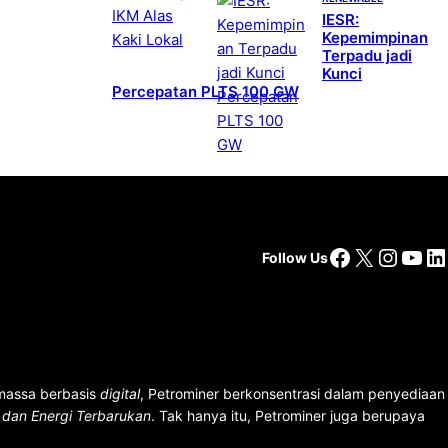
IESR:
Kepemimpinan
Terpadu jadi
Kunci
Percepatan PLTS 100 GW
Facebook
X
Insta
You
Li
Follow Us
 massa berbasis
digital
, Petrominer berkonsentrasi dalam penyediaan
n dan Energi Terbarukan
. Tak hanya itu, Petrominer juga berupaya