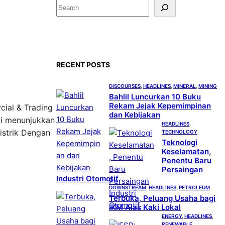
S
e
a
r
c
RECENT POSTS
h
DISCOURSES
, 
HEADLINES
, 
MINERAL
, 
MINING
Bahlil Luncurkan 10 Buku
Rekam Jejak Kepemimpinan
cial & Trading
dan Kebijakan
li menunjukkan
HEADLINES
, 
istrik Dengan
TECHNOLOGY
Teknologi
Keselamatan,
Penentu Baru
Persaingan
Industri Otomotif
DOWNSTREAM
, 
HEADLINES
, 
PETROLEUM
Terbuka, Peluang Usaha bagi
IKM Alas Kaki Lokal
ENERGY
, 
HEADLINES
, 
RENEWABLE