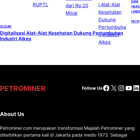
EAM
, 
HEAD
LINES
, 
PETR
OLEUM
Digitalisasi Alat-Alat Kesehatan Dukung Pertumbuhan
Industri Alkes
Facebook
X
Insta
You
Li
PETROMINER
Follow Us
About Us
Petrominer.com merupakan transformasi Majalah Petrominer yang
diterbitkan pertama kali di Jakarta pada medio 1973. Sebagai