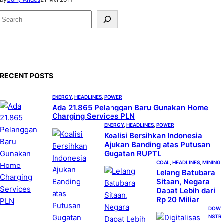
S
e
a
r
c
RECENT POSTS
h
ENERGY
, 
HEADLINES
, 
POWER
Ada 21.865 Pelanggan Baru Gunakan Home
Charging Services PLN
ENERGY
, 
HEADLINES
, 
POWER
Koalisi Bersihkan Indonesia
Ajukan Banding atas Putusan
Gugatan RUPTL
COAL
, 
HEADLINES
, 
MINING
Lelang Batubara
Sitaan, Negara
Dapat Lebih dari
Rp 20 Miliar
DOW
NSTR