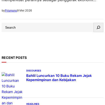
kerakyatan sekaligus mendorong terciptanya UMKM
9 Mei 2026
by
Prismono
yang mandiri, berdaya saing, dan berkelanjutan
S
e
a
r
c
h
RECENT POSTS
DISCOURSES
Bahlil Luncurkan 10 Buku Rekam Jejak
Kepemimpinan dan Kebijakan
HEADLINES