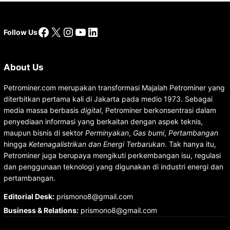
Facebook
X
Instagram
YouTube
LinkedIn
Follow Us
About Us
Petrominer.com merupakan transformasi Majalah Petrominer yang
diterbitkan pertama kali di Jakarta pada medio 1973. Sebagai
media massa berbasis
digital
, Petrominer berkonsentrasi dalam
penyediaan informasi yang berkaitan dengan aspek teknis,
maupun bisnis di sektor
Perminyakan
,
Gas bumi
,
Pertambangan
hingga
Ketenagalistrikan dan Energi Terbarukan
. Tak hanya itu,
Petrominer juga berupaya mengikuti perkembangan isu, regulasi
dan penggunaan teknologi yang digunakan di industri energi dan
pertambangan.
Editorial Desk
:
prismono8@gmail.com
Business & Relations
:
prismono8@gmail.com