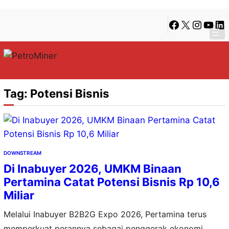
Lewati
Skip
Facebook
X
Instagra
YouTu
Lin
ke
to
konten
content
Tag:
Potensi Bisnis
DOWNSTREAM
Di Inabuyer 2026, UMKM Binaan
Pertamina Catat Potensi Bisnis Rp 10,6
Miliar
Melalui Inabuyer B2B2G Expo 2026, Pertamina terus
memperkuat perannya sebagai penggerak ekonomi