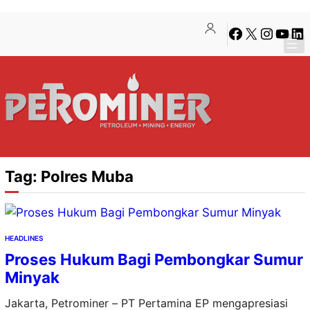
Lewati
Skip
Facebook
X
Instagra
YouTu
Lin
ke
to
konten
content
Tag:
Polres Muba
HEADLINES
Proses Hukum Bagi Pembongkar Sumur
Minyak
Jakarta, Petrominer – PT Pertamina EP mengapresiasi