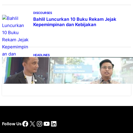
DISCOURSES
Bahlil Luncurkan 10 Buku Rekam Jejak
Kepemimpinan dan Kebijakan
HEADLINES
Teknologi Keselamatan, Penentu Baru
Persaingan Industri Otomotif
Facebook
X
Instagram
YouTube
LinkedIn
Follow Us