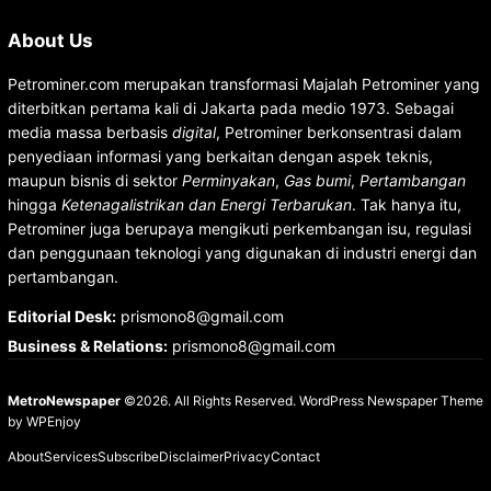
About Us
Petrominer.com merupakan transformasi Majalah Petrominer yang
diterbitkan pertama kali di Jakarta pada medio 1973. Sebagai
media massa berbasis
digital
, Petrominer berkonsentrasi dalam
penyediaan informasi yang berkaitan dengan aspek teknis,
maupun bisnis di sektor
Perminyakan
,
Gas bumi
,
Pertambangan
hingga
Ketenagalistrikan dan Energi Terbarukan
. Tak hanya itu,
Petrominer juga berupaya mengikuti perkembangan isu, regulasi
dan penggunaan teknologi yang digunakan di industri energi dan
pertambangan.
Editorial Desk
:
prismono8@gmail.com
Business & Relations
:
prismono8@gmail.com
MetroNewspaper
©2026. All Rights Reserved.
WordPress Newspaper Theme
by
WPEnjoy
About
Services
Subscribe
Disclaimer
Privacy
Contact